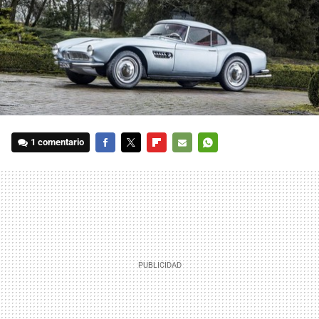
1 comentario
FACEBOOK
TWITTER
FLIPBOARD
E-
WHATSAPP
MAIL