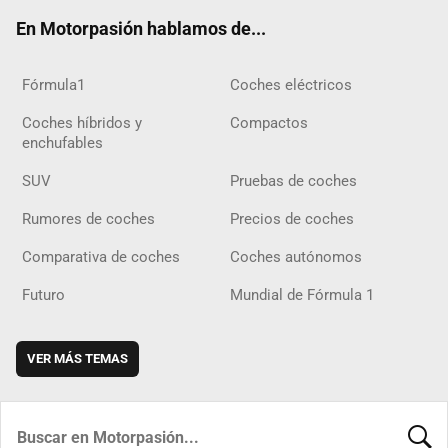
ok
m
m
d
En Motorpasión hablamos de...
Fórmula1
Coches eléctricos
Coches híbridos y
Compactos
enchufables
SUV
Pruebas de coches
Rumores de coches
Precios de coches
Comparativa de coches
Coches autónomos
Futuro
Mundial de Fórmula 1
VER MÁS TEMAS