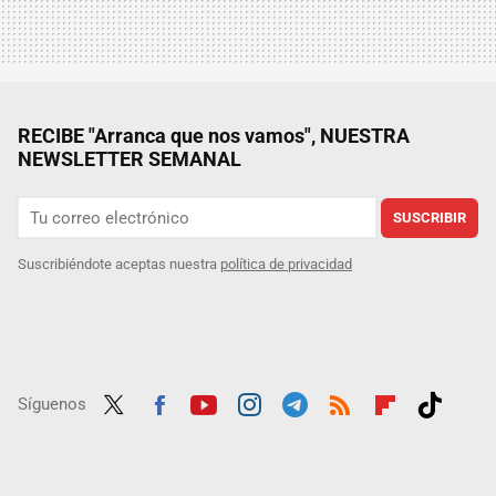
RECIBE "Arranca que nos vamos", NUESTRA
NEWSLETTER SEMANAL
SUSCRIBIR
Suscribiéndote aceptas nuestra
política de privacidad
Síguenos
Twit
Fac
Yout
Inst
Tele
RSS
Flip
Tikt
ter
ebo
ube
agra
gra
boar
ok