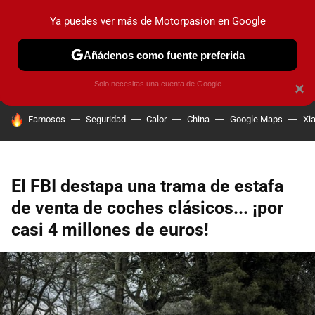
Ya puedes ver más de Motorpasion en Google
PRUEBAS
COCHES ELÉCTRICOS
OBSERVATORIO
F1
Añádenos como fuente preferida
Solo necesitas una cuenta de Google
×
HOY SE HABLA DE
Famosos
Seguridad
Calor
China
Google Maps
Xi
El FBI destapa una trama de estafa
de venta de coches clásicos... ¡por
casi 4 millones de euros!