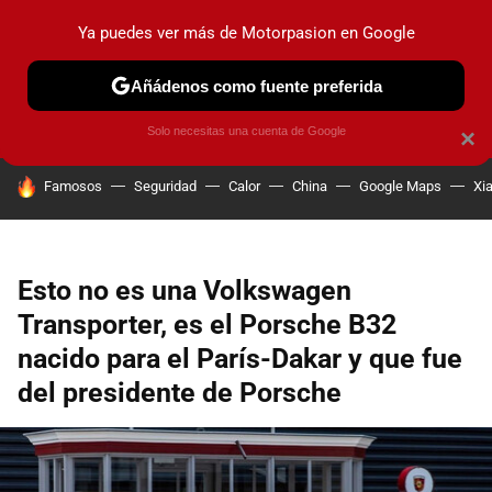
Ya puedes ver más de Motorpasion en Google
PRUEBAS
COCHES ELÉCTRICOS
OBSERVATORIO
F1
Añádenos como fuente preferida
Solo necesitas una cuenta de Google
×
HOY SE HABLA DE
Famosos
Seguridad
Calor
China
Google Maps
Xi
Esto no es una Volkswagen
Transporter, es el Porsche B32
nacido para el París-Dakar y que fue
del presidente de Porsche