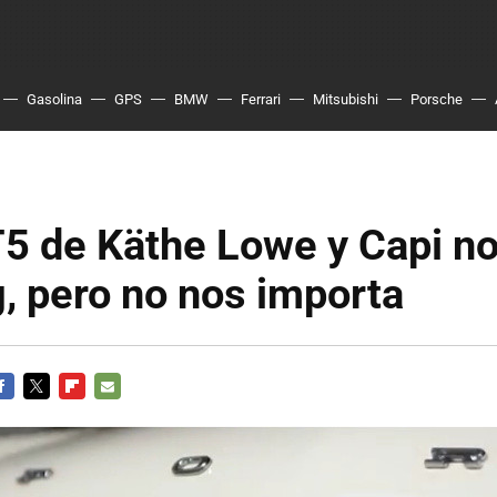
Gasolina
GPS
BMW
Ferrari
Mitsubishi
Porsche
T5 de Käthe Lowe y Capi no
, pero no nos importa
ACEBOOK
TWITTER
FLIPBOARD
E-
MAIL