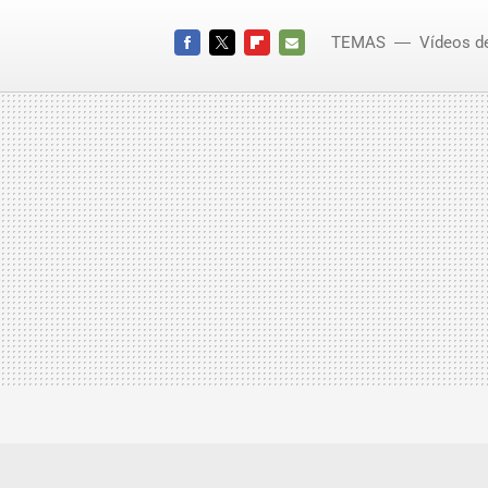
TEMAS
Vídeos d
Mustang
FACEBOOK
TWITTER
FLIPBOARD
E-
MAIL