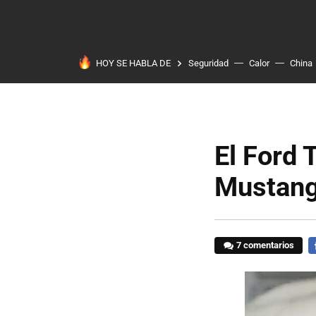
HOY SE HABLA DE
Seguridad
Calor
China
El Ford 
Mustang
7 comentarios
F