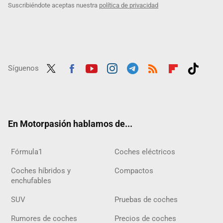
Suscribiéndote aceptas nuestra
política de privacidad
Síguenos
Twit
Fac
Yout
Inst
Tele
RSS
Flip
Tikt
ter
ebo
ube
agra
gra
boar
ok
ok
m
m
d
En Motorpasión hablamos de...
Fórmula1
Coches eléctricos
Coches híbridos y
Compactos
enchufables
SUV
Pruebas de coches
Rumores de coches
Precios de coches