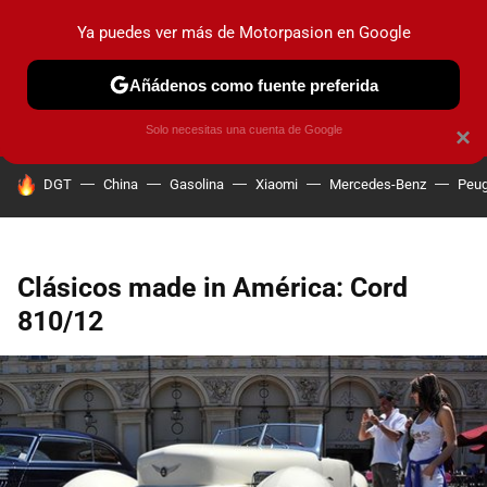
Ya puedes ver más de Motorpasion en Google
PRUEBAS
COCHES ELÉCTRICOS
OBSERVATORIO
F1
Añádenos como fuente preferida
Solo necesitas una cuenta de Google
×
HOY SE HABLA DE
DGT
China
Gasolina
Xiaomi
Mercedes-Benz
Peug
Clásicos made in América: Cord
810/12