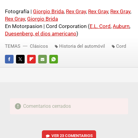
Fotografía |
Giorgio Brida
,
Rex Gray
,
Rex Gray
,
Rex Gray
,
Rex Gray
,
Giorgio Brida
En Motorpasion | Cord Corporation (
E.L. Cord
,
Auburn
,
Duesenberg, el dios americano
)
TEMAS
Clásicos
Historia del automóvil
Cord
FACEBOOK
TWITTER
FLIPBOARD
E-
WHATSAPP
MAIL
Comentarios cerrados
VER
23 COMENTARIOS