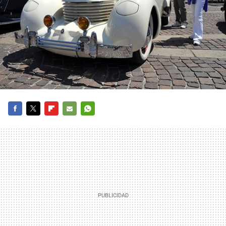
FACEBOOK
TWITTER
FLIPBOARD
E-
WHATSAPP
MAIL