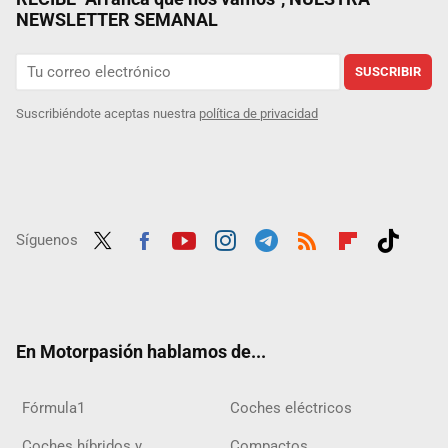
NEWSLETTER SEMANAL
SUSCRIBIR
Suscribiéndote aceptas nuestra
política de privacidad
Síguenos
Twit
Fac
Yout
Inst
Tele
RSS
Flip
Tikt
ter
ebo
ube
agra
gra
boar
ok
ok
m
m
d
En Motorpasión hablamos de...
Fórmula1
Coches eléctricos
Coches híbridos y
Compactos