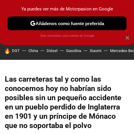
Ya puedes ver más de Motorpasion en Google
PRUEBAS
COCHES ELÉCTRICOS
OBSERVATORIO
F1
Añádenos como fuente preferida
Solo necesitas una cuenta de Google
×
HOY SE HABLA DE
DGT
China
Diésel
Gasolina
Xiaomi
Mercedes-Be
Las carreteras tal y como las
conocemos hoy no habrían sido
posibles sin un pequeño accidente
en un pueblo perdido de Inglaterra
en 1901 y un príncipe de Mónaco
que no soportaba el polvo