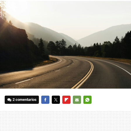
2 comentarios
FACEBOOK
TWITTER
FLIPBOARD
E-
WHATSAPP
MAIL