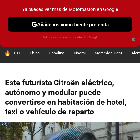
Ya puedes ver más de Motorpasion en Google
PRUEBAS
COCHES ELÉCTRICOS
OBSERVATORIO
F1
Añádenos como fuente preferida
Solo necesitas una cuenta de Google
×
HOY SE HABLA DE
DGT
China
Gasolina
Xiaomi
Mercedes-Benz
Alem
Este futurista Citroën eléctrico,
autónomo y modular puede
convertirse en habitación de hotel,
taxi o vehículo de reparto