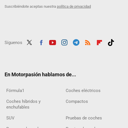
Suscribiéndote aceptas nuestra
política de privacidad
Síguenos
Twit
Fac
Yout
Inst
Tele
RSS
Flip
Tikt
ter
ebo
ube
agra
gra
boar
ok
ok
m
m
d
En Motorpasión hablamos de...
Fórmula1
Coches eléctricos
Coches híbridos y
Compactos
enchufables
SUV
Pruebas de coches