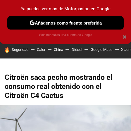
Ya puedes ver más de Motorpasion en Google
PRUEBAS
COCHES ELÉCTRICOS
OBSERVATORIO
F1
Añádenos como fuente preferida
Solo necesitas una cuenta de Google
×
HOY SE HABLA DE
Seguridad
Calor
China
Diésel
Google Maps
Xiaom
Citroën saca pecho mostrando el
consumo real obtenido con el
Citroën C4 Cactus