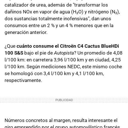
catalizador de urea, además de "transformar los
dañinos NOx en vapor de agua (H₂O) y nitrógeno (N₂),
dos sustancias totalmente inofensivas", dan unos
consumos entre un 2 % y un 4 % menores que en la
generación anterior.
¿Que
cuánto consume el Citroën C4 Cactus BlueHDi
100 S&S
bajo el pie de
Autopista
? Un promedio de 4,08
l/100 km: en carretera 3,96 l/100 km y en ciudad, 4,25
l/100 km. Según mediciones NEDC, este mismo coche
se homologó con 3,4 l/100 km y 4,1 l/100 km,
respectivamente.
Números concretos al margen, resulta interesante el
giro emprendido por el grupo automovilístico francés,