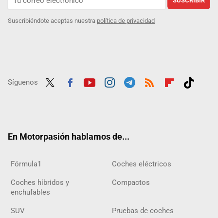
SUSCRIBIR
Suscribiéndote aceptas nuestra
política de privacidad
Síguenos
Twit
Fac
Yout
Inst
Tele
RSS
Flip
Tikt
ter
ebo
ube
agra
gra
boar
ok
ok
m
m
d
En Motorpasión hablamos de...
Fórmula1
Coches eléctricos
Coches híbridos y
Compactos
enchufables
SUV
Pruebas de coches