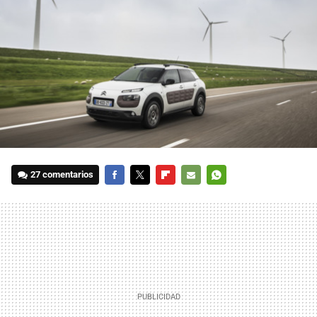
27 comentarios
FACEBOOK
TWITTER
FLIPBOARD
E-
WHATSAPP
MAIL