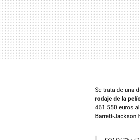
Se trata de
una d
rodaje de la pelí
461.550 euros al
Barrett-Jackson h
SOLD! The "10-