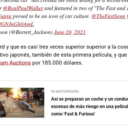
or
@RealPaulWalker
and featured in two of "The Fast and F
Supra
proved to be an icon of car culture.
@TheFastSaga
com/GNJnGh0AmL
kson (@Barrett_Jackson)
June 20, 2021
rd y que es casi tres veces superior superior a la co
tivo japonés, también de esta primera película, y que
cum Auctions
por 185.000 dólares.
EN MOTORPASIÓN
Así se preparan un coche y un conduc
escenas de más riesgo en una pelícu
como 'Fast & Furious'