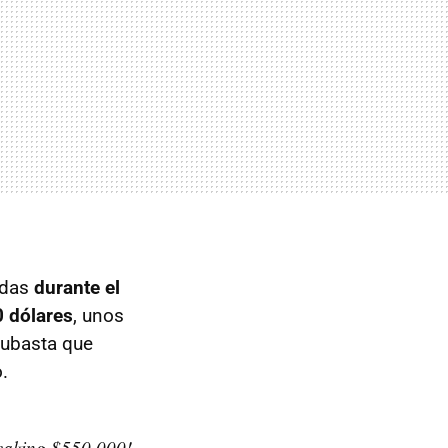
adas
durante el
 dólares
, unos
subasta que
.
reaking $550,000!