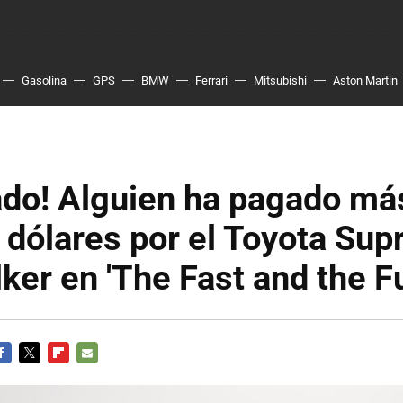
Gasolina
GPS
BMW
Ferrari
Mitsubishi
Aston Martin
ado! Alguien ha pagado má
dólares por el Toyota Sup
ker en 'The Fast and the F
ACEBOOK
TWITTER
FLIPBOARD
E-
MAIL