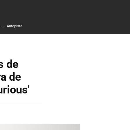
Autopista
s de
ra de
urious'