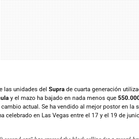
e las unidades del
Supra
de cuarta generación utiliz
cula
y el mazo ha bajado en nada menos que
550.000
 cambio actual. Se ha vendido al mejor postor en la 
a celebrado en Las Vegas entre el 17 y el 19 de junio
second car" has crossed the block selling for a record-b