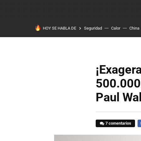
HOY SE HABLA DE
Seguridad
Calor
China
¡Exager
500.000 
Paul Wal
7 comentarios
F