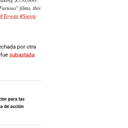
urious" films, this
@Toyota
#Supra
sechada por otra
 fue
subastada
tor para las
la de acción