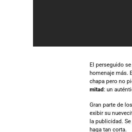
El perseguido se
homenaje más. El
chapa pero no p
mitad
: un autént
Gran parte de lo
exibir su nuevec
la publicidad. S
haga tan corta.