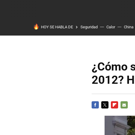
HOY SE HABLA DE
Seguridad
Calor
China
¿Cómo se
2012? H
FACEBOOK
TWITTER
FLIPBOARD
E-
MAIL