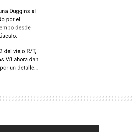
na Duggins al
o por el
tiempo desde
úsculo.
2 del viejo R/T,
los V8 ahora dan
por un detalle…