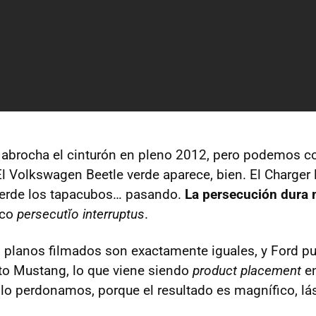
 abrocha el cinturón en pleno 2012, pero podemos c
 Volkswagen Beetle verde aparece, bien. El Charger l
ierde los tapacubos… pasando.
La persecución dura 
ico
persecutĭo interruptus
.
s planos filmados son exactamente iguales, y Ford p
ito Mustang, lo que viene siendo
product placement
en
e lo perdonamos, porque el resultado es magnífico, l