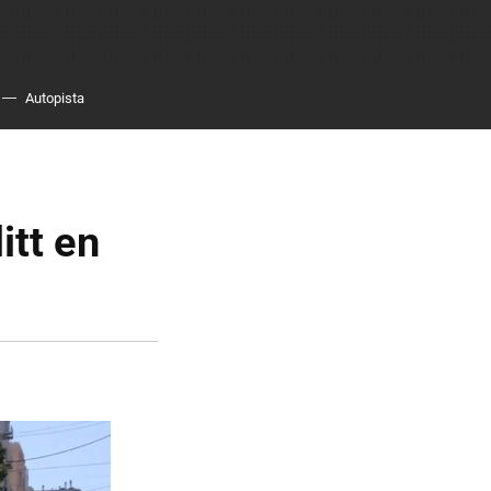
Autopista
itt en