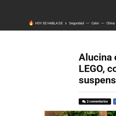
HOY SE HABLA DE
Seguridad
Calor
China
Alucina
LEGO, co
suspens
2 comentarios
F