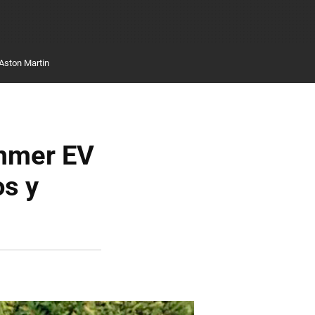
Aston Martin
ummer EV
os y