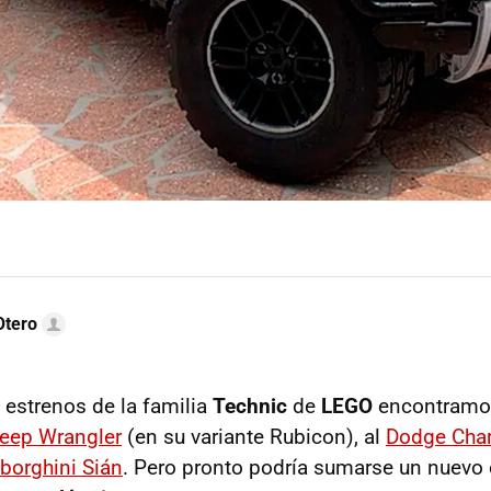
Otero
 estrenos de la familia
Technic
de
LEGO
encontramo
eep Wrangler
(en su variante Rubicon), al
Dodge Char
borghini Sián
. Pero pronto podría sumarse un nuevo e