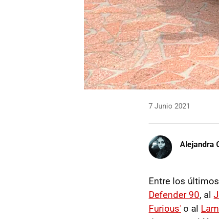
7 Junio 2021
Alejandra 
Entre los últimos
Defender 90
, al
J
Furious'
o al
Lam