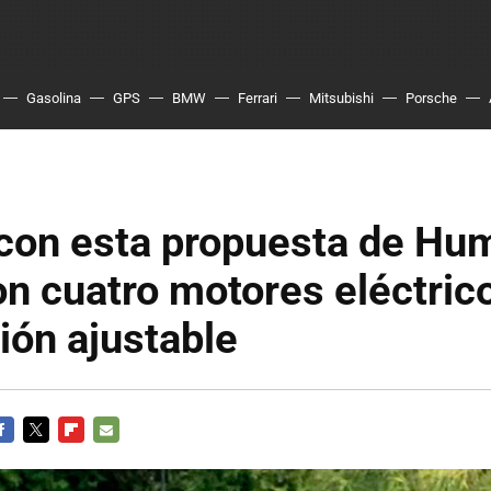
Gasolina
GPS
BMW
Ferrari
Mitsubishi
Porsche
 con esta propuesta de H
n cuatro motores eléctric
ión ajustable
ACEBOOK
TWITTER
FLIPBOARD
E-
MAIL