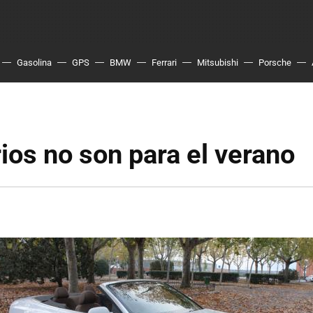
Gasolina
GPS
BMW
Ferrari
Mitsubishi
Porsche
ios no son para el verano