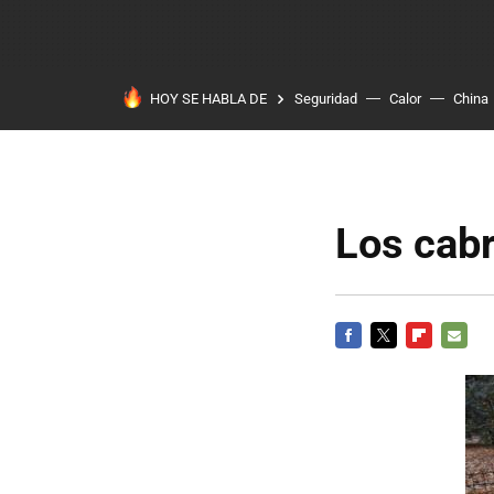
HOY SE HABLA DE
Seguridad
Calor
China
Los cabr
FACEBOOK
TWITTER
FLIPBOARD
E-
MAIL