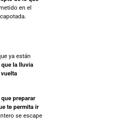
 metido en el
scapotada.
que ya están
que la lluvia
 vuelta
 que preparar
ue te permita ir
lantero se escape