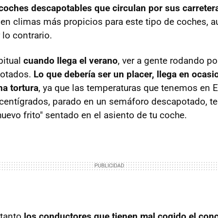
coches descapotables que circulan por sus carreter
nen climas más propicios para este tipo de coches, au
o contrario.
bitual
cuando llega el verano
, ver a gente rodando po
potados.
Lo que debería ser un placer, llega en ocasi
na tortura
, ya que las temperaturas que tenemos en 
centígrados, parado en un semáforo descapotado, te
huevo frito" sentado en el asiento de tu coche.
 tanto
los conductores que tienen mal cogido el conc