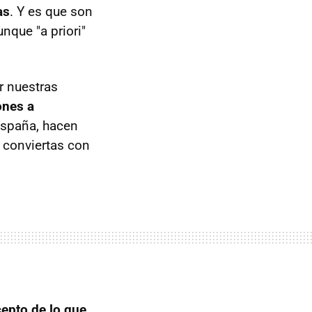
as
. Y es que son
nque "a priori"
r nuestras
ones a
España, hacen
 conviertas con
epto de lo que