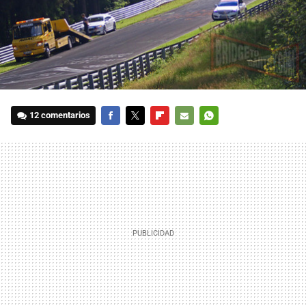
12 comentarios
FACEBOOK
TWITTER
FLIPBOARD
E-
WHATSAPP
MAIL