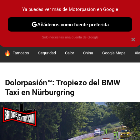
Ya puedes ver más de Motorpasion en Google
PRUEBAS
COCHES ELÉCTRICOS
OBSERVATORIO
F1
Añádenos como fuente preferida
Solo necesitas una cuenta de Google
×
HOY SE HABLA DE
Famosos
Seguridad
Calor
China
Google Maps
Xi
Dolorpasión™: Tropiezo del BMW
Taxi en Nürburgring