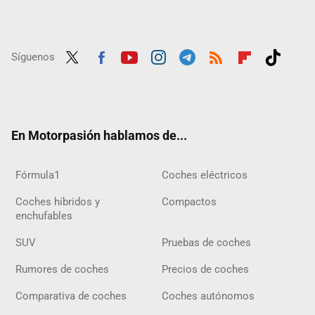
Síguenos
Twit
Fac
Yout
Inst
Tele
RSS
Flip
Tikt
ter
ebo
ube
agra
gra
boar
ok
ok
m
m
d
En Motorpasión hablamos de...
Fórmula1
Coches eléctricos
Coches híbridos y
Compactos
enchufables
SUV
Pruebas de coches
Rumores de coches
Precios de coches
Comparativa de coches
Coches autónomos