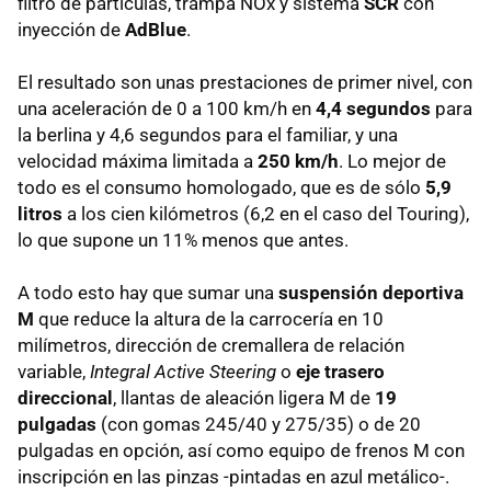
filtro de partículas, trampa NOx y sistema
SCR
con
inyección de
AdBlue
.
El resultado son unas prestaciones de primer nivel, con
una aceleración de 0 a 100 km/h en
4,4 segundos
para
la berlina y 4,6 segundos para el familiar, y una
velocidad máxima limitada a
250 km/h
. Lo mejor de
todo es el consumo homologado, que es de sólo
5,9
litros
a los cien kilómetros (6,2 en el caso del Touring),
lo que supone un 11% menos que antes.
A todo esto hay que sumar una
suspensión deportiva
M
que reduce la altura de la carrocería en 10
milímetros, dirección de cremallera de relación
variable,
Integral Active Steering
o
eje trasero
direccional
, llantas de aleación ligera M de
19
pulgadas
(con gomas 245/40 y 275/35) o de 20
pulgadas en opción, así como equipo de frenos M con
inscripción en las pinzas -pintadas en azul metálico-.