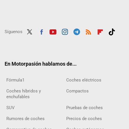
Síguenos
Twit
Fac
Yout
Inst
Tele
RSS
Flip
Tikt
ter
ebo
ube
agra
gra
boar
ok
ok
m
m
d
En Motorpasión hablamos de...
Fórmula1
Coches eléctricos
Coches híbridos y
Compactos
enchufables
SUV
Pruebas de coches
Rumores de coches
Precios de coches