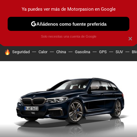
Ya puedes ver más de Motorpasion en Google
PRUEBAS
COCHES ELÉCTRICOS
OBSERVATORIO
F1
Añádenos como fuente preferida
Solo necesitas una cuenta de Google
×
HOY SE HABLA DE
Seguridad
Calor
China
Gasolina
GPS
SUV
B