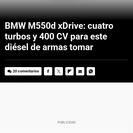
BMW M550d xDrive: cuatro
turbos y 400 CV para este
diésel de armas tomar
20 comentarios
FACEBOOK
TWITTER
FLIPBOARD
E-
WHATSAPP
MAIL