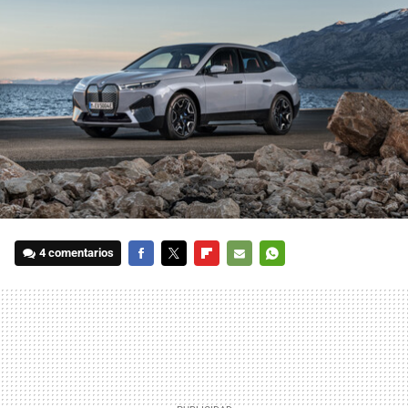
4 comentarios
FACEBOOK
TWITTER
FLIPBOARD
E-
WHATSAPP
MAIL