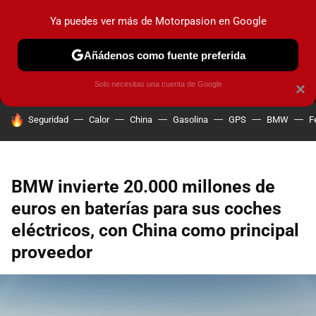
Ya puedes ver más de Motorpasion en Google
MENÚ
NUEVO
Añádenos como fuente preferida
PRUEBAS
COCHES ELÉCTRICOS
OBSERVATORIO
F1
Solo necesitas una cuenta de Google
×
HOY SE HABLA DE
Seguridad
Calor
China
Gasolina
GPS
BMW
F
BMW invierte 20.000 millones de
euros en baterías para sus coches
eléctricos, con China como principal
proveedor