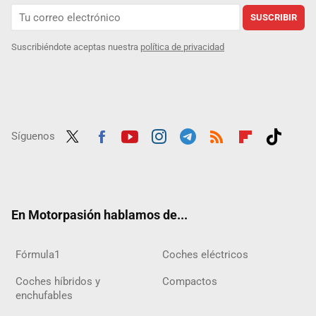
SUSCRIBIR
Suscribiéndote aceptas nuestra
política de privacidad
Síguenos
Twit
Fac
Yout
Inst
Tele
RSS
Flip
Tikt
ter
ebo
ube
agra
gra
boar
ok
ok
m
m
d
En Motorpasión hablamos de...
Fórmula1
Coches eléctricos
Coches híbridos y
Compactos
enchufables