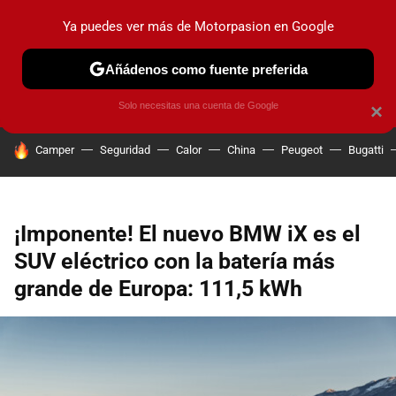
Ya puedes ver más de Motorpasion en Google
PRUEBAS
COCHES ELÉCTRICOS
OBSERVATORIO
F1
Añádenos como fuente preferida
Solo necesitas una cuenta de Google
×
HOY SE HABLA DE
Camper
Seguridad
Calor
China
Peugeot
Bugatti
¡Imponente! El nuevo BMW iX es el
SUV eléctrico con la batería más
grande de Europa: 111,5 kWh