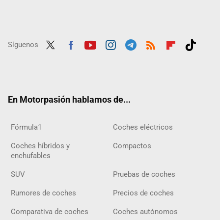
Síguenos
Twit
Fac
Yout
Inst
Tele
RSS
Flip
Tikt
ter
ebo
ube
agra
gra
boar
ok
ok
m
m
d
En Motorpasión hablamos de...
Fórmula1
Coches eléctricos
Coches híbridos y
Compactos
enchufables
SUV
Pruebas de coches
Rumores de coches
Precios de coches
Comparativa de coches
Coches autónomos