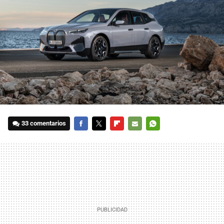
33 comentarios
FACEBOOK
TWITTER
FLIPBOARD
E-
WHATSAPP
MAIL