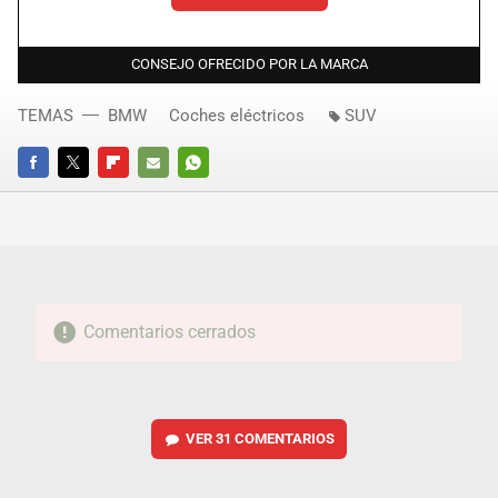
CONSEJO OFRECIDO POR LA MARCA
TEMAS
BMW
Coches eléctricos
SUV
FACEBOOK
TWITTER
FLIPBOARD
E-
WHATSAPP
MAIL
Comentarios cerrados
VER
31 COMENTARIOS