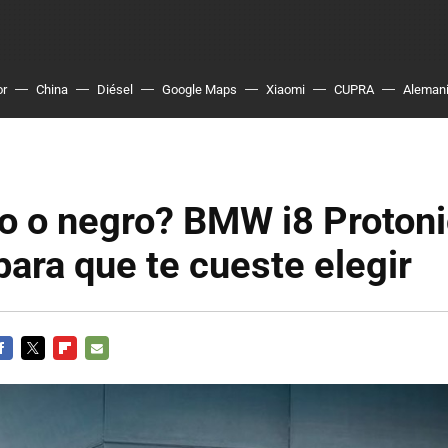
or
China
Diésel
Google Maps
Xiaomi
CUPRA
Aleman
o o negro? BMW i8 Protoni
 para que te cueste elegir
ACEBOOK
TWITTER
FLIPBOARD
E-
MAIL