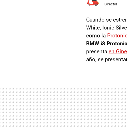
Director
Cuando se estre
White, Ionic Silv
como la
Protoni
BMW i8 Protonic
presenta
en Gine
año, se presentar