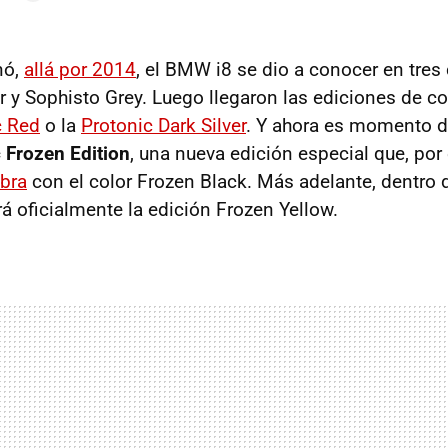
nó,
allá por 2014
, el BMW i8 se dio a conocer en tres 
er y Sophisto Grey. Luego llegaron las ediciones de c
c Red
o la
Protonic Dark Silver
. Y ahora es momento d
 Frozen Edition
, una nueva edición especial que, po
bra
con el color Frozen Black. Más adelante, dentro
á oficialmente la edición Frozen Yellow.