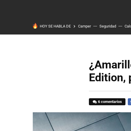
HOY SE HABLA DE
Camper
Seguridad
Cal
¿Amarill
Edition,
6 comentarios
F