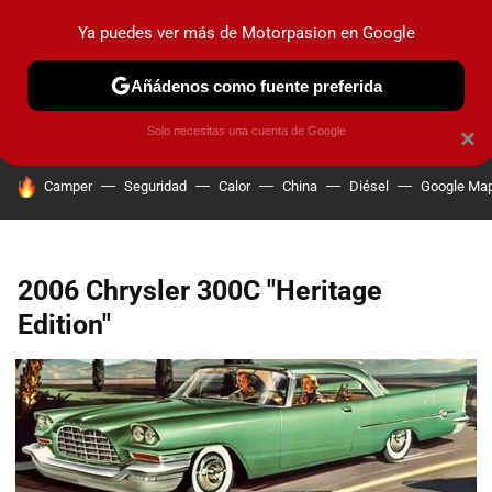
Ya puedes ver más de Motorpasion en Google
PRUEBAS
COCHES ELÉCTRICOS
OBSERVATORIO
F1
Añádenos como fuente preferida
Solo necesitas una cuenta de Google
×
HOY SE HABLA DE
Camper
Seguridad
Calor
China
Diésel
Google Ma
2006 Chrysler 300C "Heritage
Edition"