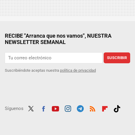
RECIBE "Arranca que nos vamos", NUESTRA
NEWSLETTER SEMANAL
SUSCRIBIR
Suscribiéndote aceptas nuestra
política de privacidad
Síguenos
Twit
Fac
Yout
Inst
Tele
RSS
Flip
Tikt
ter
ebo
ube
agra
gra
boar
ok