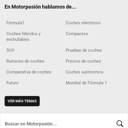
ok
m
m
d
En Motorpasión hablamos de...
Fórmula1
Coches eléctricos
Coches híbridos y
Compactos
enchufables
SUV
Pruebas de coches
Rumores de coches
Precios de coches
Comparativa de coches
Coches autónomos
Futuro
Mundial de Fórmula 1
VER MÁS TEMAS