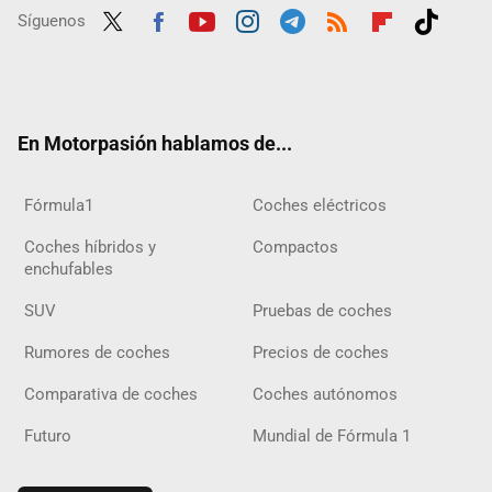
Síguenos
Twit
Fac
Yout
Inst
Tele
RSS
Flip
Tikt
ter
ebo
ube
agra
gra
boar
ok
ok
m
m
d
En Motorpasión hablamos de...
Fórmula1
Coches eléctricos
Coches híbridos y
Compactos
enchufables
SUV
Pruebas de coches
Rumores de coches
Precios de coches
Comparativa de coches
Coches autónomos
Futuro
Mundial de Fórmula 1