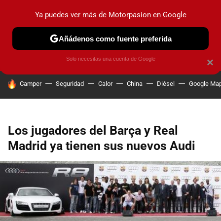
Ya puedes ver más de Motorpasion en Google
PRUEBAS
COCHES ELÉCTRICOS
OBSERVATORIO
F1
Añádenos como fuente preferida
Solo necesitas una cuenta de Google
×
HOY SE HABLA DE
Camper
Seguridad
Calor
China
Diésel
Google Ma
Los jugadores del Barça y Real
Madrid ya tienen sus nuevos Audi