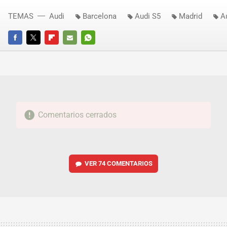
TEMAS
Audi
Barcelona
Audi S5
Madrid
A
FACEBOOK
TWITTER
FLIPBOARD
E-
WHATSAPP
MAIL
Comentarios cerrados
VER
74 COMENTARIOS