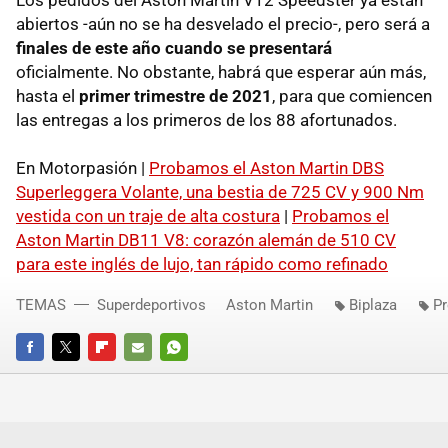
Los pedidos del Aston Martin V12 Speedster ya están
abiertos -aún no se ha desvelado el precio-, pero será a
finales de este año cuando se presentará
oficialmente. No obstante, habrá que esperar aún más,
hasta el
primer trimestre de 2021
, para que comiencen
las entregas a los primeros de los 88 afortunados.
En Motorpasión |
Probamos el Aston Martin DBS
Superleggera Volante, una bestia de 725 CV y 900 Nm
vestida con un traje de alta costura
|
Probamos el
Aston Martin DB11 V8: corazón alemán de 510 CV
para este inglés de lujo, tan rápido como refinado
TEMAS
Superdeportivos
Aston Martin
Biplaza
Pr
FACEBOOK
TWITTER
FLIPBOARD
E-
WHATSAPP
MAIL