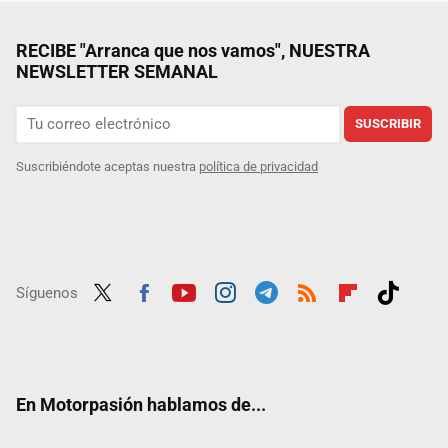
RECIBE "Arranca que nos vamos", NUESTRA
NEWSLETTER SEMANAL
SUSCRIBIR
Suscribiéndote aceptas nuestra
política de privacidad
Síguenos
Twit
Fac
Yout
Inst
Tele
RSS
Flip
Tikt
ter
ebo
ube
agra
gra
boar
ok
ok
m
m
d
En Motorpasión hablamos de...