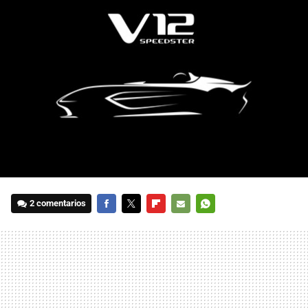
2 comentarios
FACEBOOK
TWITTER
FLIPBOARD
E-
WHATSAPP
MAIL