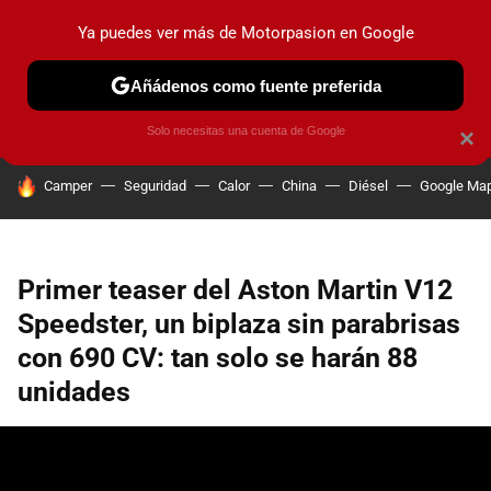
Ya puedes ver más de Motorpasion en Google
PRUEBAS
COCHES ELÉCTRICOS
OBSERVATORIO
F1
Añádenos como fuente preferida
Solo necesitas una cuenta de Google
×
HOY SE HABLA DE
Camper
Seguridad
Calor
China
Diésel
Google Ma
Primer teaser del Aston Martin V12
Speedster, un biplaza sin parabrisas
con 690 CV: tan solo se harán 88
unidades