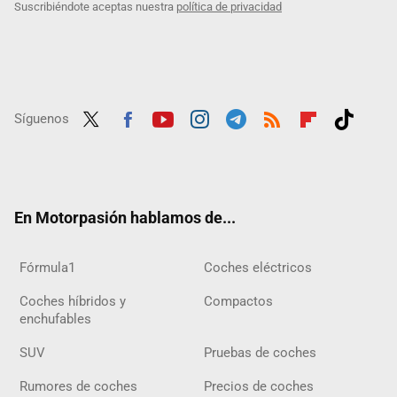
Suscribiéndote aceptas nuestra
política de privacidad
Síguenos
Twit
Fac
Yout
Inst
Tele
RSS
Flip
Tikt
ter
ebo
ube
agra
gra
boar
ok
ok
m
m
d
En Motorpasión hablamos de...
Fórmula1
Coches eléctricos
Coches híbridos y
Compactos
enchufables
SUV
Pruebas de coches
Rumores de coches
Precios de coches