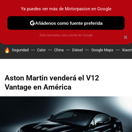
Ya puedes ver más de Motorpasion en Google
PRUEBAS
COCHES ELÉCTRICOS
OBSERVATORIO
F1
Añádenos como fuente preferida
Solo necesitas una cuenta de Google
×
HOY SE HABLA DE
Seguridad
Calor
China
Diésel
Google Maps
Xiaom
Aston Martin venderá el V12
Vantage en América