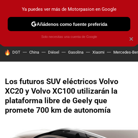
Ya puedes ver más de Motorpasion en Google
PRUEBAS
COCHES ELÉCTRICOS
OBSERVATORIO
F1
Añádenos como fuente preferida
Solo necesitas una cuenta de Google
×
HOY SE HABLA DE
DGT
China
Diésel
Gasolina
Xiaomi
Mercedes-Be
Los futuros SUV eléctricos Volvo
XC20 y Volvo XC100 utilizarán la
plataforma libre de Geely que
promete 700 km de autonomía