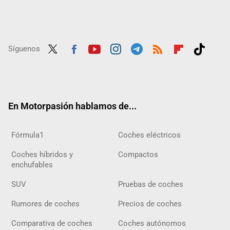
Síguenos
Twit
Fac
Yout
Inst
Tele
RSS
Flip
Tikt
ter
ebo
ube
agra
gra
boar
ok
ok
m
m
d
En Motorpasión hablamos de...
Fórmula1
Coches eléctricos
Coches híbridos y
Compactos
enchufables
SUV
Pruebas de coches
Rumores de coches
Precios de coches
Comparativa de coches
Coches autónomos