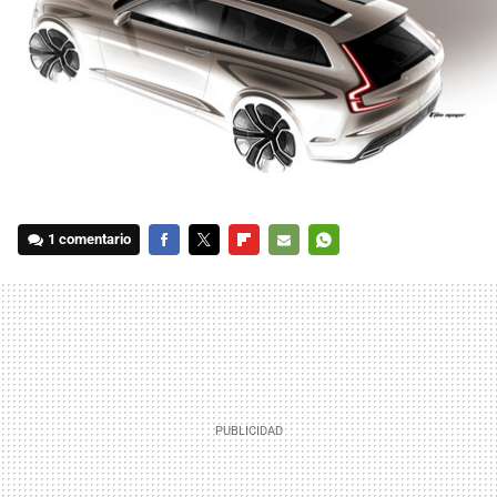
1 comentario
FACEBOOK
TWITTER
FLIPBOARD
E-
WHATSAPP
MAIL