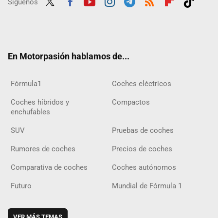
Síguenos
Twit
Fac
Yout
Inst
Tele
RSS
Flip
Tikt
ter
ebo
ube
agra
gra
boar
ok
ok
m
m
d
En Motorpasión hablamos de...
Fórmula1
Coches eléctricos
Coches híbridos y
Compactos
enchufables
SUV
Pruebas de coches
Rumores de coches
Precios de coches
Comparativa de coches
Coches autónomos
Futuro
Mundial de Fórmula 1
VER MÁS TEMAS