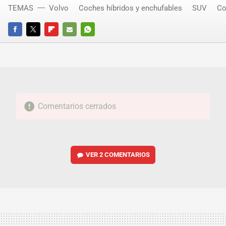
TEMAS
Volvo
Coches híbridos y enchufables
SUV
Co
FACEBOOK
TWITTER
FLIPBOARD
E-
WHATSAPP
MAIL
Comentarios cerrados
VER
2 COMENTARIOS