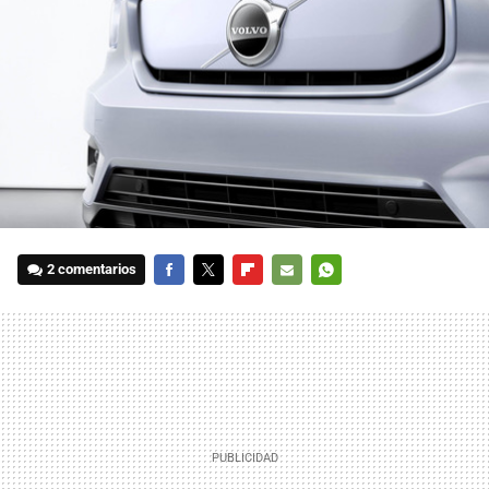
2 comentarios
FACEBOOK
TWITTER
FLIPBOARD
E-
WHATSAPP
MAIL