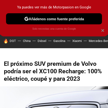
Ya puedes ver más de Motorpasion en Google
PRUEBAS
COCHES ELÉCTRICOS
OBSERVATORIO
F1
Añádenos como fuente preferida
Solo necesitas una cuenta de Google
×
HOY SE HABLA DE
DGT
China
Diésel
Gasolina
Xiaomi
Mercedes-Be
El próximo SUV premium de Volvo
podría ser el XC100 Recharge: 100%
eléctrico, coupé y para 2023