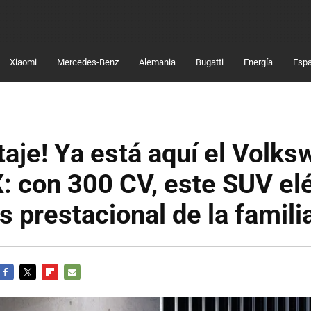
Xiaomi
Mercedes-Benz
Alemania
Bugatti
Energía
Esp
ltaje! Ya está aquí el Volk
: con 300 CV, este SUV elé
s prestacional de la famili
FACEBOOK
TWITTER
FLIPBOARD
E-
MAIL