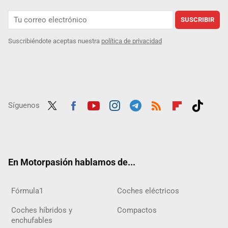
SUSCRIBIR
Suscribiéndote aceptas nuestra
política de privacidad
Síguenos
Twit
Fac
Yout
Inst
Tele
RSS
Flip
Tikt
ter
ebo
ube
agra
gra
boar
ok
ok
m
m
d
En Motorpasión hablamos de...
Fórmula1
Coches eléctricos
Coches híbridos y
Compactos
enchufables