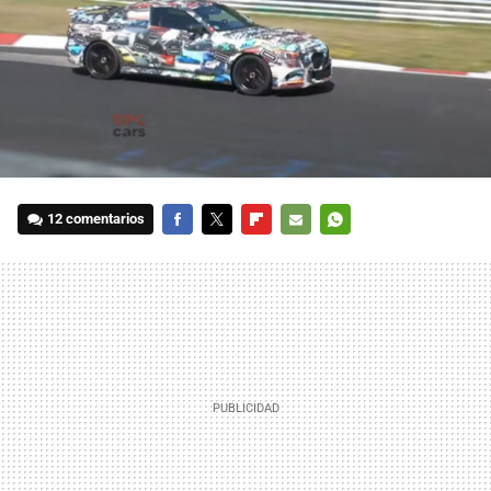
12 comentarios
FACEBOOK
TWITTER
FLIPBOARD
E-
WHATSAPP
MAIL