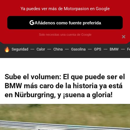
Ya puedes ver más de Motorpasion en Google
PRUEBAS
COCHES ELÉCTRICOS
OBSERVATORIO
F1
Añádenos como fuente preferida
Solo necesitas una cuenta de Google
×
HOY SE HABLA DE
Seguridad
Calor
China
Gasolina
GPS
BMW
F
Sube el volumen: El que puede ser el
BMW más caro de la historia ya está
en Nürburgring, y ¡suena a gloria!