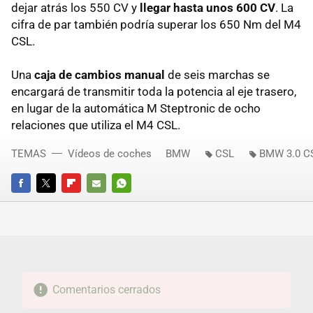
dejar atrás los 550 CV y
llegar hasta unos 600 CV
. La
cifra de par también podría superar los 650 Nm del M4
CSL.
Una
caja de cambios manual
de seis marchas se
encargará de transmitir toda la potencia al eje trasero,
en lugar de la automática M Steptronic de ocho
relaciones que utiliza el M4 CSL.
TEMAS
Vídeos de coches
BMW
CSL
BMW 3.0 C
FACEBOOK
TWITTER
FLIPBOARD
E-
WHATSAPP
MAIL
Comentarios cerrados