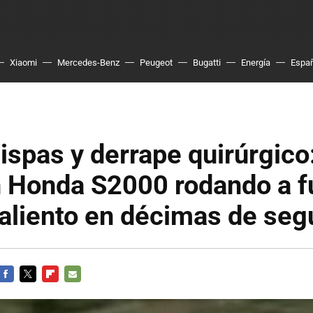
Xiaomi
Mercedes-Benz
Peugeot
Bugatti
Energía
Espa
hispas y derrape quirúrgico:
 Honda S2000 rodando a f
 aliento en décimas de se
FACEBOOK
TWITTER
FLIPBOARD
E-
MAIL