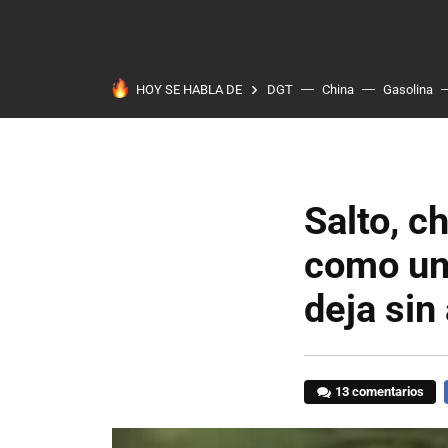
HOY SE HABLA DE
DGT
China
Gasolina
Salto, c
como un
deja sin
13 comentarios