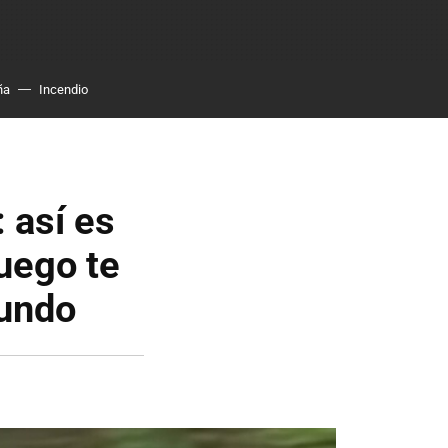
ña
Incendio
 así es
uego te
gundo