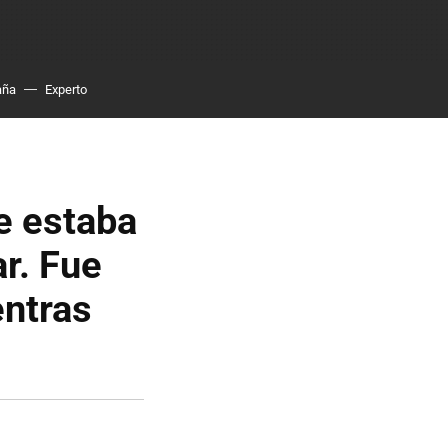
aña
Experto
e estaba
r. Fue
entras