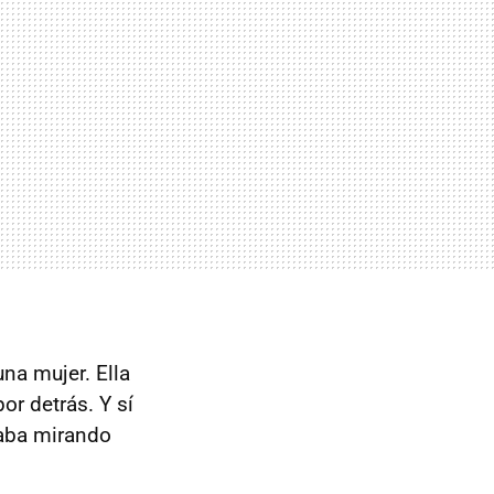
na mujer. Ella
r detrás. Y sí
taba mirando