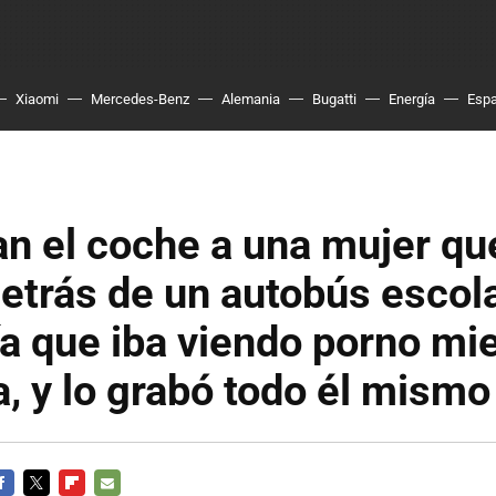
Xiaomi
Mercedes-Benz
Alemania
Bugatti
Energía
Esp
n el coche a una mujer qu
etrás de un autobús escola
ía que iba viendo porno mi
, y lo grabó todo él mismo