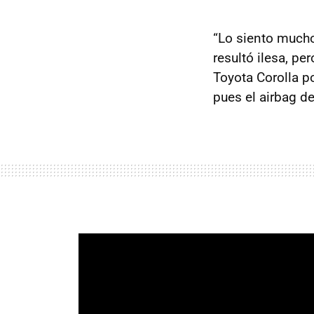
“Lo siento mucho
resultó ilesa, p
Toyota Corolla p
pues el airbag de