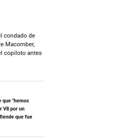
el condado de
 de Macomber,
l copiloto antes
e que "hemos
r V8 por un
efiende que fue