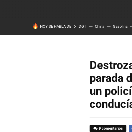
HOY SE HABLA DE
DGT
China
Gasolina
Destroza
parada d
un polic
conducía
9 comentarios