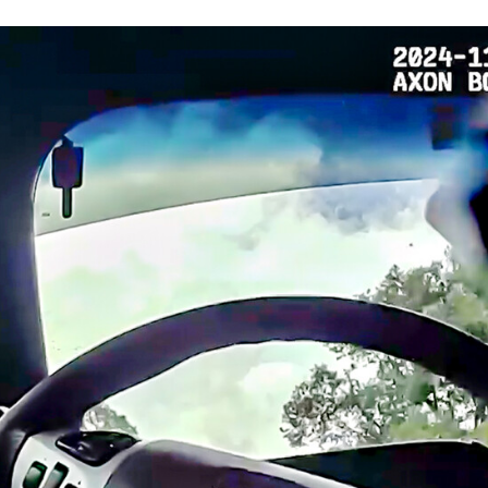
ACEBOOK
TWITTER
FLIPBOARD
E-
MAIL