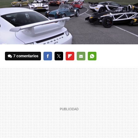
7 comentarios
FACEBOOK
TWITTER
FLIPBOARD
E-
WHATSAPP
MAIL