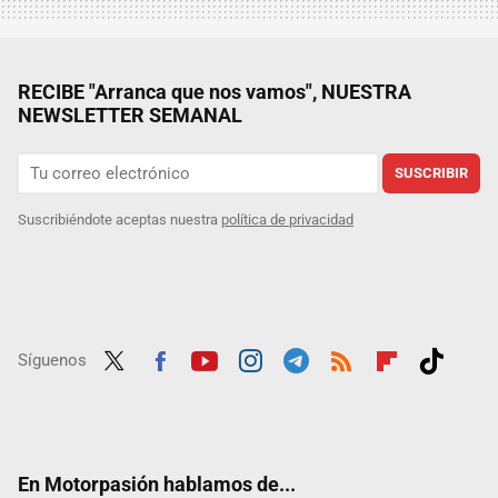
RECIBE "Arranca que nos vamos", NUESTRA
NEWSLETTER SEMANAL
SUSCRIBIR
Suscribiéndote aceptas nuestra
política de privacidad
Síguenos
Twit
Fac
Yout
Inst
Tele
RSS
Flip
Tikt
ter
ebo
ube
agra
gra
boar
ok
ok
m
m
d
En Motorpasión hablamos de...