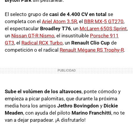
El selecto grupo de
casi de 4.400 CV en total
se
completa con el
Ariel Atom 3.5R
, el
BBR MX-5 GT270
,
el espectacular
Broadley T76
, un
McLaren 650S Sprint
,
un
Nissan GT-R Nismo
, el insustituible
Porsche 911
GT3
, el
Radical RCX Turbo
, un
Renault Clio Cup
de
competición o el radical
Renault Mégane RS Trophy-R
.
Sube el volúmen de los altavoces
, ponte cómodo y
empieza a picar palomitas, que durante la próxima
media hora los amigos
Jethro Bovingdon
y
Dickie
Meaden
, con ayuda del piloto
Marino Franchitti
, no te
van a dejar parpadear. ¡A disfrutarlo!