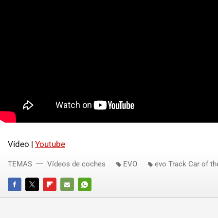
Vídeo |
Youtube
TEMAS
Vídeos de coches
EVO
evo Track Car of th
FACEBOOK
TWITTER
FLIPBOARD
E-
WHATSAPP
MAIL