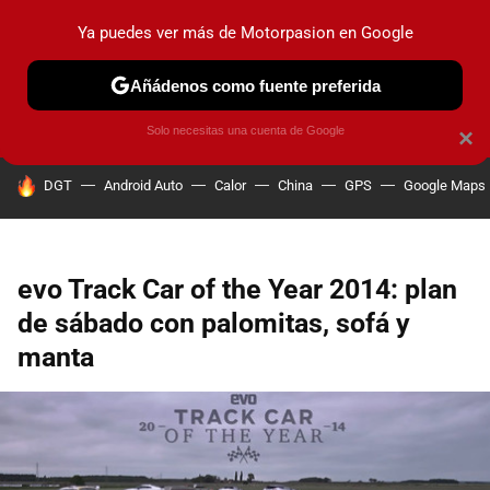
Ya puedes ver más de Motorpasion en Google
PRUEBAS
COCHES ELÉCTRICOS
OBSERVATORIO
F1
Añádenos como fuente preferida
Solo necesitas una cuenta de Google
×
HOY SE HABLA DE
DGT
Android Auto
Calor
China
GPS
Google Maps
evo Track Car of the Year 2014: plan
de sábado con palomitas, sofá y
manta