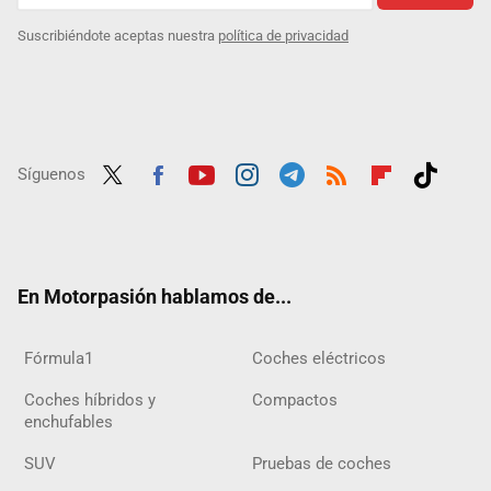
Suscribiéndote aceptas nuestra
política de privacidad
Síguenos
Twit
Fac
Yout
Inst
Tele
RSS
Flip
Tikt
ter
ebo
ube
agra
gra
boar
ok
ok
m
m
d
En Motorpasión hablamos de...
Fórmula1
Coches eléctricos
Coches híbridos y
Compactos
enchufables
SUV
Pruebas de coches