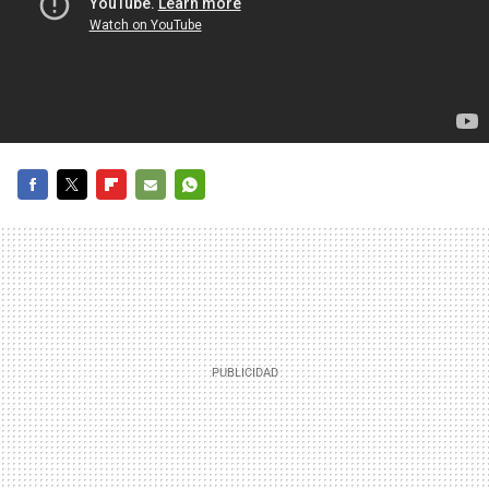
FACEBOOK
TWITTER
FLIPBOARD
E-
WHATSAPP
MAIL