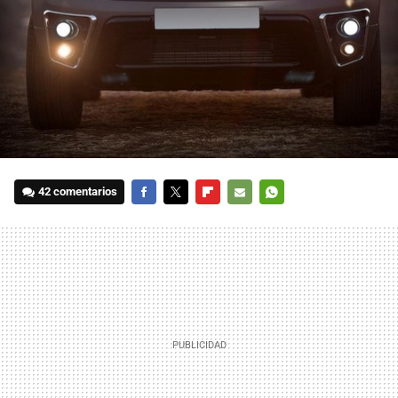
42 comentarios
FACEBOOK
TWITTER
FLIPBOARD
E-
WHATSAPP
MAIL