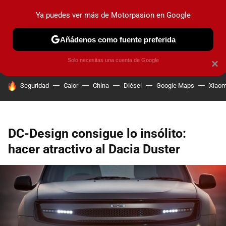
Ya puedes ver más de Motorpasion en Google
PRUEBAS
COCHES ELÉCTRICOS
OBSERVATORIO
F1
Añádenos como fuente preferida
Solo necesitas una cuenta de Google
×
HOY SE HABLA DE
Seguridad
Calor
China
Diésel
Google Maps
Xiaom
DC-Design consigue lo insólito:
hacer atractivo al Dacia Duster