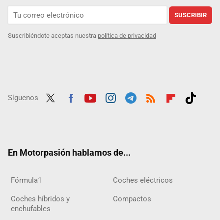
SUSCRIBIR
Suscribiéndote aceptas nuestra
política de privacidad
Síguenos
Twit
Fac
Yout
Inst
Tele
RSS
Flip
Tikt
ter
ebo
ube
agra
gra
boar
ok
ok
m
m
d
En Motorpasión hablamos de...
Fórmula1
Coches eléctricos
Coches híbridos y
Compactos
enchufables