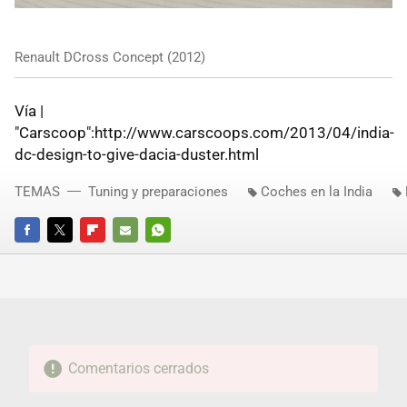
Renault DCross Concept (2012)
Vía |
"Carscoop":http://www.carscoops.com/2013/04/india-
dc-design-to-give-dacia-duster.html
TEMAS
Tuning y preparaciones
Coches en la India
FACEBOOK
TWITTER
FLIPBOARD
E-
WHATSAPP
MAIL
Comentarios cerrados