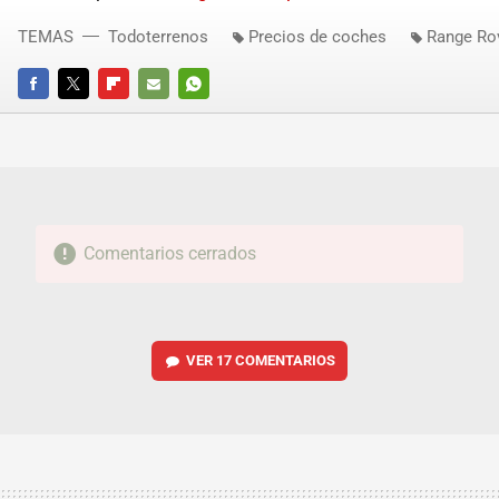
TEMAS
Todoterrenos
Precios de coches
Range Ro
FACEBOOK
TWITTER
FLIPBOARD
E-
WHATSAPP
MAIL
Comentarios cerrados
VER
17 COMENTARIOS