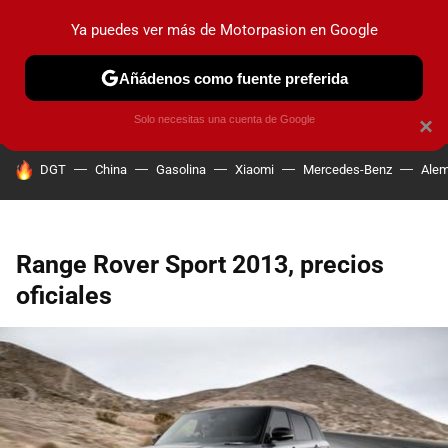
Ya puedes ver más de Motorpasion en Google
PRUEBAS
COCHES ELÉCTRICOS
OBSERVATORIO
F1
Añádenos como fuente preferida
Solo necesitas una cuenta de Google
×
HOY SE HABLA DE
DGT
China
Gasolina
Xiaomi
Mercedes-Benz
Alem
Range Rover Sport 2013, precios
oficiales