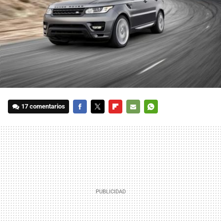
17 comentarios
FACEBOOK
TWITTER
FLIPBOARD
E-
WHATSAPP
MAIL