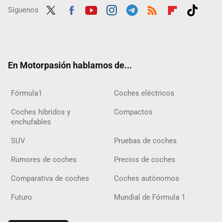
Síguenos
Twit
Fac
Yout
Inst
Tele
RSS
Flip
Tikt
ter
ebo
ube
agra
gra
boar
ok
ok
m
m
d
En Motorpasión hablamos de...
Fórmula1
Coches eléctricos
Coches híbridos y
Compactos
enchufables
SUV
Pruebas de coches
Rumores de coches
Precios de coches
Comparativa de coches
Coches autónomos
Futuro
Mundial de Fórmula 1