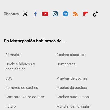
Síguenos
Twit
Fac
Yout
Inst
Tele
RSS
Flip
Tikt
ter
ebo
ube
agra
gra
boar
ok
ok
m
m
d
En Motorpasión hablamos de...
Fórmula1
Coches eléctricos
Coches híbridos y
Compactos
enchufables
SUV
Pruebas de coches
Rumores de coches
Precios de coches
Comparativa de coches
Coches autónomos
Futuro
Mundial de Fórmula 1