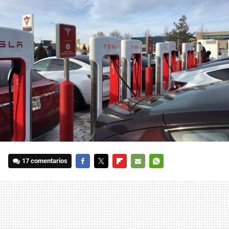
17 comentarios
FACEBOOK
TWITTER
FLIPBOARD
E-
WHATSAPP
MAIL