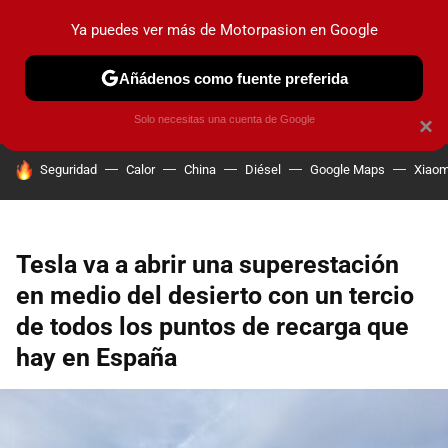
Ya puedes ver más de Motorpasion en Google
PRUEBAS
COCHES ELÉCTRICOS
OBSERVATORIO
F1
Añádenos como fuente preferida
Solo necesitas una cuenta de Google
×
HOY SE HABLA DE
Seguridad
Calor
China
Diésel
Google Maps
Xiaom
Tesla va a abrir una superestación
en medio del desierto con un tercio
de todos los puntos de recarga que
hay en España