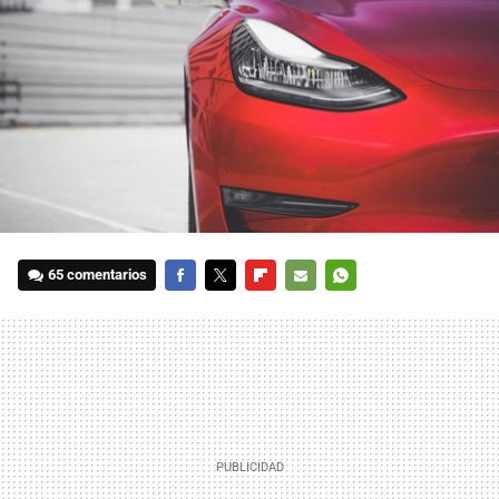
65 comentarios
FACEBOOK
TWITTER
FLIPBOARD
E-
WHATSAPP
MAIL