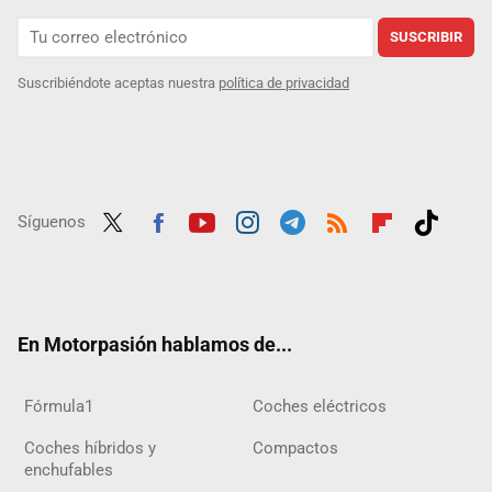
SUSCRIBIR
Suscribiéndote aceptas nuestra
política de privacidad
Síguenos
Twit
Fac
Yout
Inst
Tele
RSS
Flip
Tikt
ter
ebo
ube
agra
gra
boar
ok
ok
m
m
d
En Motorpasión hablamos de...
Fórmula1
Coches eléctricos
Coches híbridos y
Compactos
enchufables