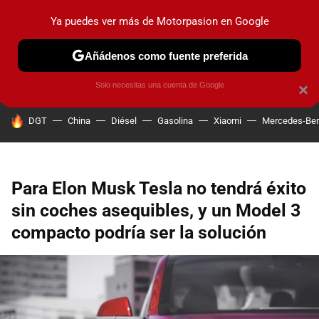
Ya puedes ver más de Motorpasion en Google
PRUEBAS
COCHES ELÉCTRICOS
OBSERVATORIO
F1
Añádenos como fuente preferida
Solo necesitas una cuenta de Google
×
HOY SE HABLA DE
DGT
China
Diésel
Gasolina
Xiaomi
Mercedes-Be
Para Elon Musk Tesla no tendrá éxito
sin coches asequibles, y un Model 3
compacto podría ser la solución