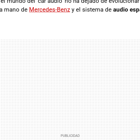
el mundo del ‘car audio’ no ha dejado de evolucionar 
 la mano de
Mercedes-Benz
y el sistema de
audio esp