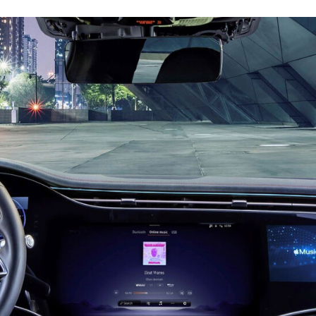
ACEBOOK
TWITTER
FLIPBOARD
E-
MAIL