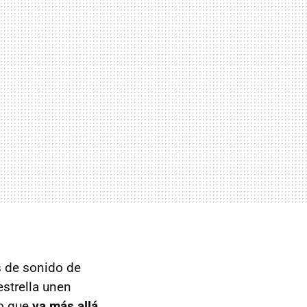
 de sonido de
estrella unen
io que
va más allá