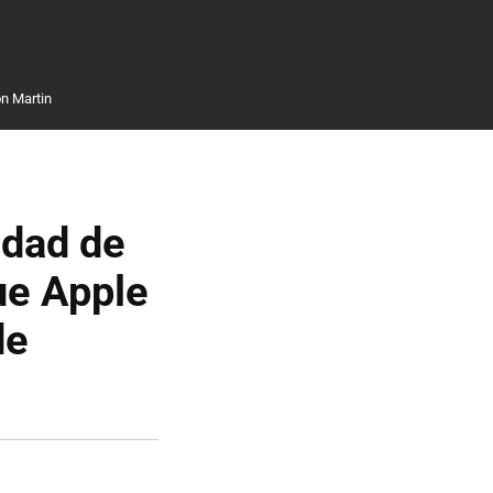
n Martin
idad de
ue Apple
de