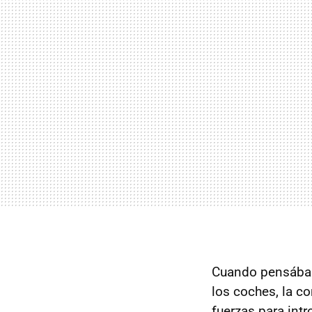
Cuando pensábam
los coches, la c
fuerzas para int