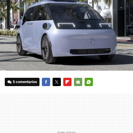
5 comentarios
FACEBOOK
TWITTER
FLIPBOARD
E-
WHATSAPP
MAIL