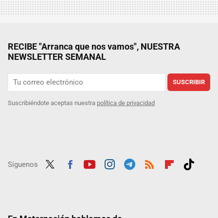
RECIBE "Arranca que nos vamos", NUESTRA
NEWSLETTER SEMANAL
SUSCRIBIR
Suscribiéndote aceptas nuestra
política de privacidad
Síguenos
Twit
Fac
Yout
Inst
Tele
RSS
Flip
Tikt
ter
ebo
ube
agra
gra
boar
ok
ok
m
m
d