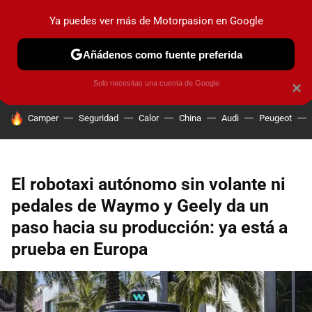
Ya puedes ver más de Motorpasion en Google
PRUEBAS
COCHES ELÉCTRICOS
OBSERVATORIO
F1
Añádenos como fuente preferida
Solo necesitas una cuenta de Google
×
HOY SE HABLA DE
Camper
Seguridad
Calor
China
Audi
Peugeot
El robotaxi autónomo sin volante ni
pedales de Waymo y Geely da un
paso hacia su producción: ya está a
prueba en Europa