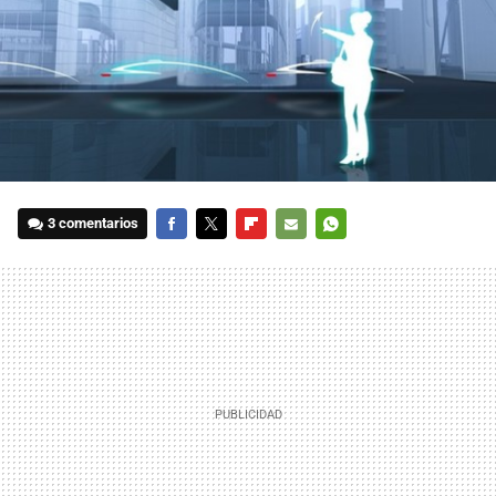
3 comentarios
FACEBOOK
TWITTER
FLIPBOARD
E-
WHATSAPP
MAIL