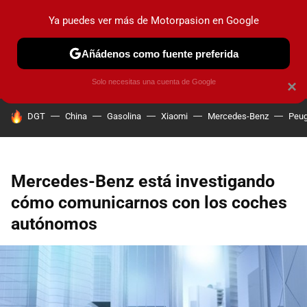
Ya puedes ver más de Motorpasion en Google
PRUEBAS
COCHES ELÉCTRICOS
OBSERVATORIO
F1
Añádenos como fuente preferida
Solo necesitas una cuenta de Google
×
HOY SE HABLA DE
DGT
China
Gasolina
Xiaomi
Mercedes-Benz
Peug
Mercedes-Benz está investigando
cómo comunicarnos con los coches
autónomos