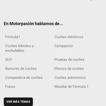
Twit
Fac
Yout
Inst
Tele
RSS
Flip
Tikt
ter
ebo
ube
agra
gra
boar
ok
ok
m
m
d
En Motorpasión hablamos de...
Fórmula1
Coches eléctricos
Coches híbridos y
Compactos
enchufables
SUV
Pruebas de coches
Rumores de coches
Precios de coches
Comparativa de coches
Coches autónomos
Futuro
Mundial de Fórmula 1
VER MÁS TEMAS