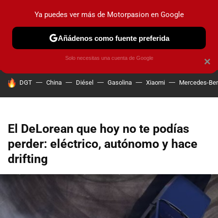
Ya puedes ver más de Motorpasion en Google
PRUEBAS
COCHES ELÉCTRICOS
OBSERVATORIO
F1
Añádenos como fuente preferida
Solo necesitas una cuenta de Google
×
HOY SE HABLA DE
DGT
China
Diésel
Gasolina
Xiaomi
Mercedes-Be
El DeLorean que hoy no te podías
perder: eléctrico, autónomo y hace
drifting