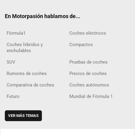
ter
ebo
ube
agra
gra
boar
ok
ok
m
m
d
En Motorpasión hablamos de...
Fórmula1
Coches eléctricos
Coches híbridos y
Compactos
enchufables
SUV
Pruebas de coches
Rumores de coches
Precios de coches
Comparativa de coches
Coches autónomos
Futuro
Mundial de Fórmula 1
VER MÁS TEMAS