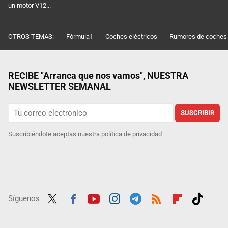
un motor V12...
OTROS TEMAS:
Fórmula1
Coches eléctricos
Rumores de coches
RECIBE "Arranca que nos vamos", NUESTRA
NEWSLETTER SEMANAL
SUSCRIBIR
Suscribiéndote aceptas nuestra
política de privacidad
Síguenos
Twit
Fac
Yout
Inst
Tele
RSS
Flip
Tikt