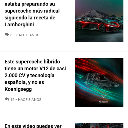
estaba preparando su
supercoche más radical
siguiendo la receta de
Lamborghini
COMENTARIOS
6
HACE 3 AÑOS
Este supercoche híbrido
tiene un motor V12 de casi
2.000 CV y tecnología
española, y no es
Koenigsegg
COMENTARIOS
15
HACE 3 AÑOS
En este vídeo puedes ver