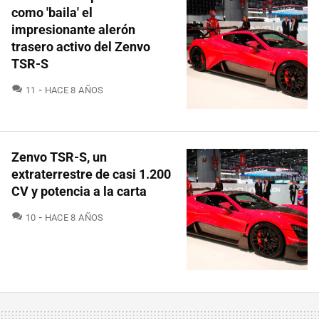
como 'baila' el
impresionante alerón
trasero activo del Zenvo
TSR-S
COMENTARIOS
11
HACE 8 AÑOS
Zenvo TSR-S, un
extraterrestre de casi 1.200
CV y potencia a la carta
COMENTARIOS
10
HACE 8 AÑOS