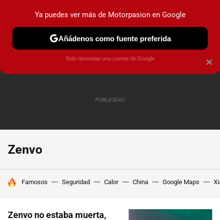
Ya puedes ver más de Motorpasion en Google
PRUEBAS
COCHES ELÉCTRICOS
OBSERVATORIO
F1
Añádenos como fuente preferida
Solo necesitas una cuenta de Google
×
Zenvo
HOY SE HABLA DE
Famosos
Seguridad
Calor
China
Google Maps
Xi
Zenvo no estaba muerta,