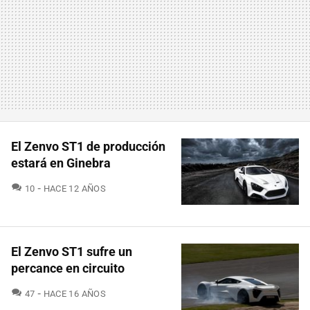
El Zenvo ST1 de producción
estará en Ginebra
COMENTARIOS
10
HACE 12 AÑOS
El Zenvo ST1 sufre un
percance en circuito
COMENTARIOS
47
HACE 16 AÑOS