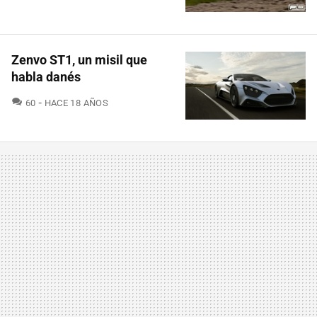
Zenvo ST1, un misil que
habla danés
COMENTARIOS
60
HACE 18 AÑOS