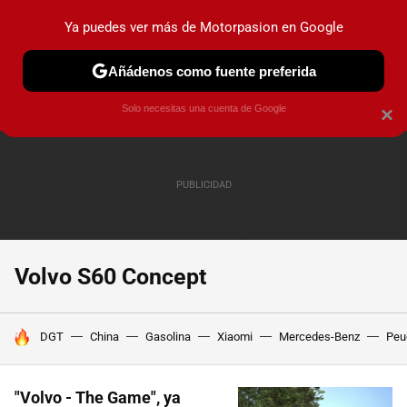
Ya puedes ver más de Motorpasion en Google
PRUEBAS
COCHES ELÉCTRICOS
OBSERVATORIO
F1
Añádenos como fuente preferida
Solo necesitas una cuenta de Google
×
Volvo S60 Concept
HOY SE HABLA DE
DGT
China
Gasolina
Xiaomi
Mercedes-Benz
Peu
"Volvo - The Game", ya