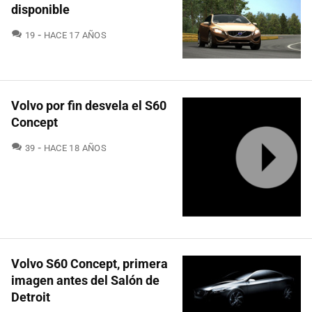
disponible
COMENTARIOS
19
HACE 17 AÑOS
Volvo por fin desvela el S60
Concept
COMENTARIOS
39
HACE 18 AÑOS
Volvo S60 Concept, primera
imagen antes del Salón de
Detroit