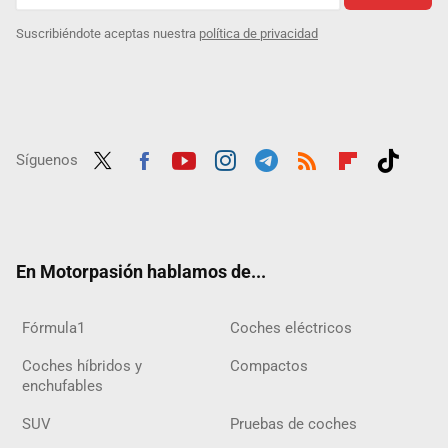
Suscribiéndote aceptas nuestra
política de privacidad
Síguenos
Twit
Fac
Yout
Inst
Tele
RSS
Flip
Tikt
ter
ebo
ube
agra
gra
boar
ok
ok
m
m
d
En Motorpasión hablamos de...
Fórmula1
Coches eléctricos
Coches híbridos y
Compactos
enchufables
SUV
Pruebas de coches