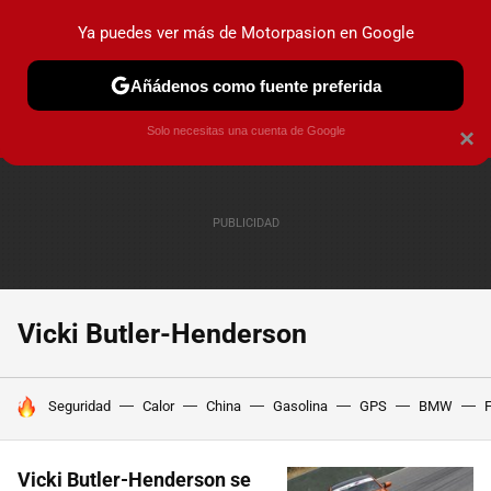
Ya puedes ver más de Motorpasion en Google
PRUEBAS
COCHES ELÉCTRICOS
OBSERVATORIO
F1
Añádenos como fuente preferida
Solo necesitas una cuenta de Google
×
Vicki Butler-Henderson
HOY SE HABLA DE
Seguridad
Calor
China
Gasolina
GPS
BMW
F
Vicki Butler-Henderson se