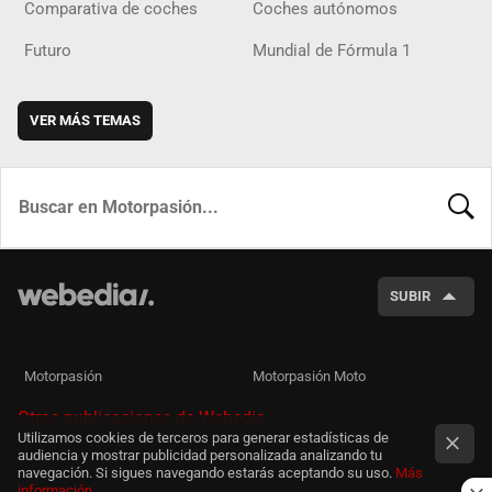
Comparativa de coches
Coches autónomos
Futuro
Mundial de Fórmula 1
VER MÁS TEMAS
BUSCA
SUBIR
Motorpasión
Motorpasión Moto
Otras publicaciones de Webedia
Utilizamos cookies de terceros para generar estadísticas de
audiencia y mostrar publicidad personalizada analizando tu
navegación. Si sigues navegando estarás aceptando su uso.
Más
información