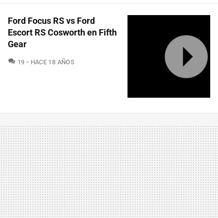
Ford Focus RS vs Ford
Escort RS Cosworth en Fifth
Gear
COMENTARIOS
19
HACE 18 AÑOS