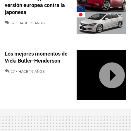
versión europea contra la
japonesa
COMENTARIOS
37
HACE 19 AÑOS
Los mejores momentos de
Vicki Butler-Henderson
COMENTARIOS
27
HACE 19 AÑOS