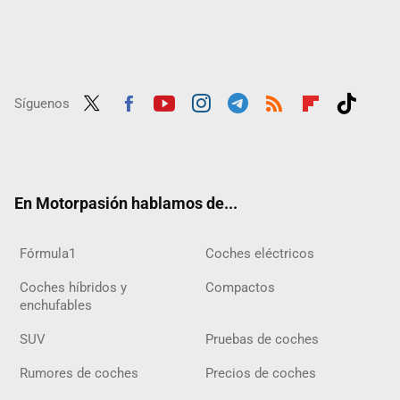
Síguenos
Twit
Fac
Yout
Inst
Tele
RSS
Flip
Tikt
ter
ebo
ube
agra
gra
boar
ok
ok
m
m
d
En Motorpasión hablamos de...
Fórmula1
Coches eléctricos
Coches híbridos y
Compactos
enchufables
SUV
Pruebas de coches
Rumores de coches
Precios de coches