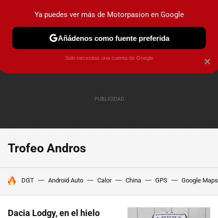
Ya puedes ver más de Motorpasion en Google
PRUEBAS
COCHES ELÉCTRICOS
OBSERVATORIO
F1
Añádenos como fuente preferida
Solo necesitas una cuenta de Google
×
Trofeo Andros
HOY SE HABLA DE
DGT
Android Auto
Calor
China
GPS
Google Maps
Dacia Lodgy, en el hielo