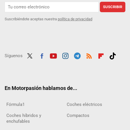
SUSCRIBIR
Suscribiéndote aceptas nuestra
política de privacidad
Síguenos
Twit
Fac
Yout
Inst
Tele
RSS
Flip
Tikt
ter
ebo
ube
agra
gra
boar
ok
ok
m
m
d
En Motorpasión hablamos de...
Fórmula1
Coches eléctricos
Coches híbridos y
Compactos
enchufables