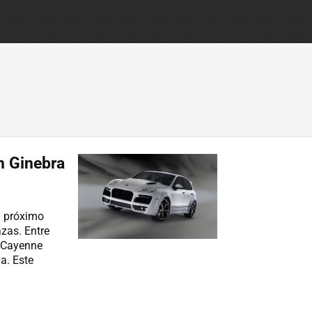
n Ginebra
l próximo
zas. Entre
e Cayenne
a. Este