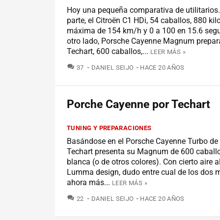
Hoy una pequeña comparativa de utilitarios
parte, el Citroën C1 HDi, 54 caballos, 880 kil
máxima de 154 km/h y 0 a 100 en 15.6 segu
otro lado, Porsche Cayenne Magnum prepar
Techart, 600 caballos,...
LEER MÁS »
COMENTARIOS
37
DANIEL SEIJO
HACE 20 AÑOS
Porche Cayenne por Techart
TUNING Y PREPARACIONES
Basándose en el Porsche Cayenne Turbo de 
Techart presenta su Magnum de 600 caballos
blanca (o de otros colores). Con cierto aire 
Lumma design, dudo entre cual de los dos 
ahora más...
LEER MÁS »
COMENTARIOS
22
DANIEL SEIJO
HACE 20 AÑOS