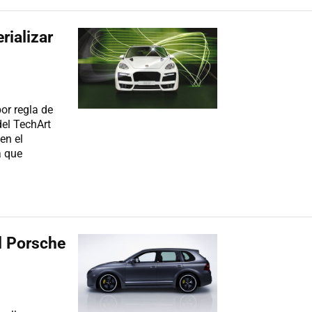
ializar
or regla de
del TechArt
en el
a que
l Porsche