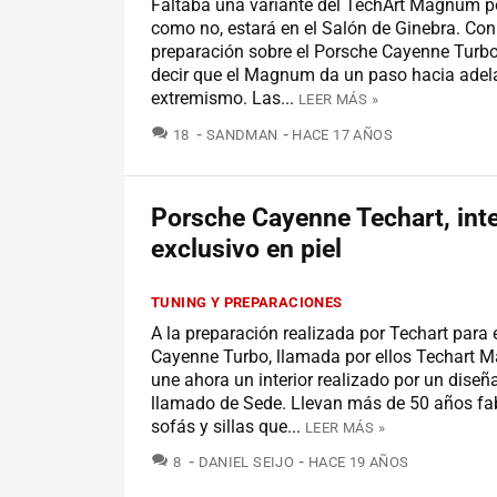
Faltaba una variante del TechArt Magnum po
como no, estará en el Salón de Ginebra. Co
preparación sobre el Porsche Cayenne Turb
decir que el Magnum da un paso hacia adel
extremismo. Las...
LEER MÁS »
COMENTARIOS
18
SANDMAN
HACE 17 AÑOS
Porsche Cayenne Techart, inte
exclusivo en piel
TUNING Y PREPARACIONES
A la preparación realizada por Techart para 
Cayenne Turbo, llamada por ellos Techart 
une ahora un interior realizado por un diseñ
llamado de Sede. Llevan más de 50 años fa
sofás y sillas que...
LEER MÁS »
COMENTARIOS
8
DANIEL SEIJO
HACE 19 AÑOS