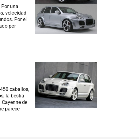
. Por una
os, velocidad
ndos. Por el
ado por
450 caballos,
, la bestia
al Cayenne de
me parece