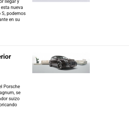
r llegar y
n esta nueva
o S, podemos
ante en su
rior
el Porsche
Magnum, se
ador suizo
bricando