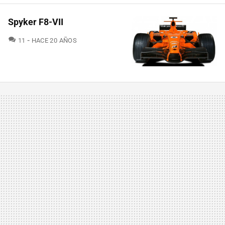
Spyker F8-VII
COMENTARIOS
11
HACE 20 AÑOS