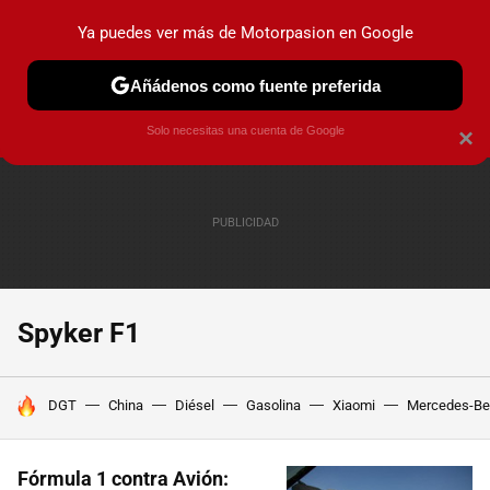
Ya puedes ver más de Motorpasion en Google
PRUEBAS
COCHES ELÉCTRICOS
OBSERVATORIO
F1
Añádenos como fuente preferida
Solo necesitas una cuenta de Google
×
Spyker F1
HOY SE HABLA DE
DGT
China
Diésel
Gasolina
Xiaomi
Mercedes-Be
Fórmula 1 contra Avión: