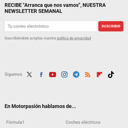
RECIBE "Arranca que nos vamos", NUESTRA
NEWSLETTER SEMANAL
SUSCRIBIR
Suscribiéndote aceptas nuestra
política de privacidad
Síguenos
Twit
Fac
Yout
Inst
Tele
RSS
Flip
Tikt
ter
ebo
ube
agra
gra
boar
ok
ok
m
m
d
En Motorpasión hablamos de...
Fórmula1
Coches eléctricos