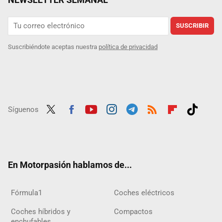
SUSCRIBIR
Suscribiéndote aceptas nuestra
política de privacidad
Síguenos
Twit
Fac
Yout
Inst
Tele
RSS
Flip
Tikt
ter
ebo
ube
agra
gra
boar
ok
ok
m
m
d
En Motorpasión hablamos de...
Fórmula1
Coches eléctricos
Coches híbridos y
Compactos
enchufables