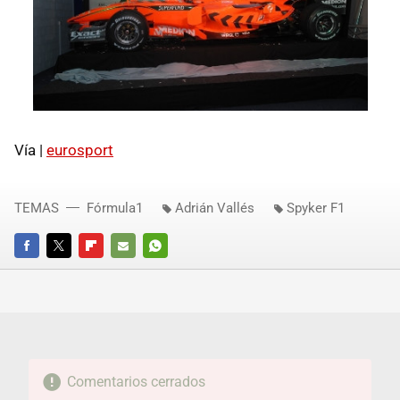
Vía |
eurosport
TEMAS
Fórmula1
Adrián Vallés
Spyker F1
FACEBOOK
TWITTER
FLIPBOARD
E-
WHATSAPP
MAIL
Comentarios cerrados