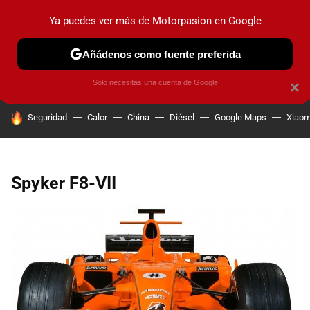
Ya puedes ver más de Motorpasion en Google
PRUEBAS
COCHES ELÉCTRICOS
OBSERVATORIO
F1
Añádenos como fuente preferida
Solo necesitas una cuenta de Google
×
HOY SE HABLA DE
Seguridad
Calor
China
Diésel
Google Maps
Xiaom
Spyker F8-VII