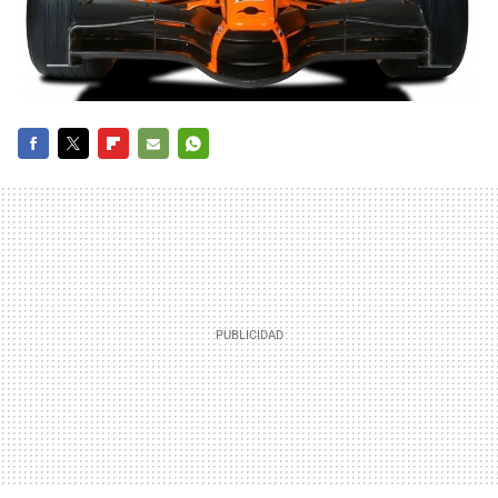
FACEBOOK
TWITTER
FLIPBOARD
E-
WHATSAPP
MAIL