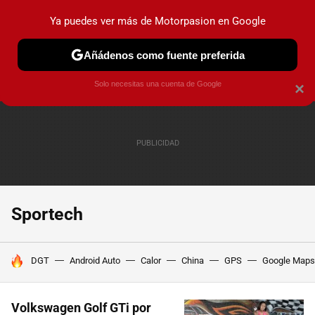
Ya puedes ver más de Motorpasion en Google
PRUEBAS
COCHES ELÉCTRICOS
OBSERVATORIO
F1
Añádenos como fuente preferida
Solo necesitas una cuenta de Google
×
Sportech
HOY SE HABLA DE
DGT
Android Auto
Calor
China
GPS
Google Maps
Volkswagen Golf GTi por