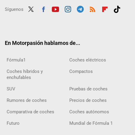
Síguenos
Twit
Fac
Yout
Inst
Tele
RSS
Flip
Tikt
ter
ebo
ube
agra
gra
boar
ok
ok
m
m
d
En Motorpasión hablamos de...
Fórmula1
Coches eléctricos
Coches híbridos y
Compactos
enchufables
SUV
Pruebas de coches
Rumores de coches
Precios de coches
Comparativa de coches
Coches autónomos
Futuro
Mundial de Fórmula 1