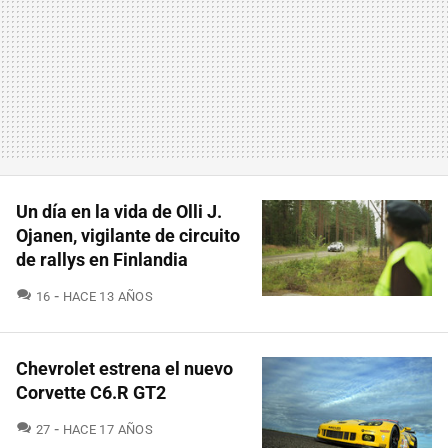
Un día en la vida de Olli J.
Ojanen, vigilante de circuito
de rallys en Finlandia
COMENTARIOS
16
HACE 13 AÑOS
Chevrolet estrena el nuevo
Corvette C6.R GT2
COMENTARIOS
27
HACE 17 AÑOS