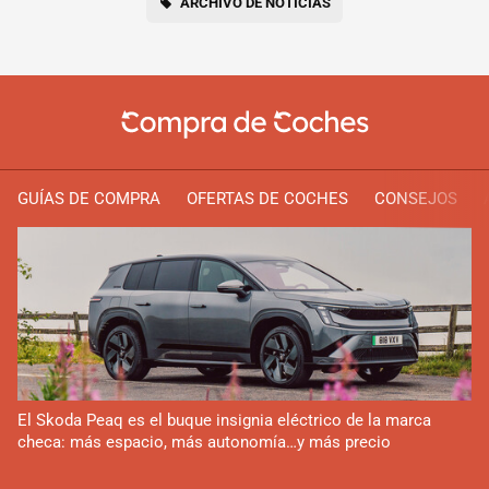
ARCHIVO DE NOTICIAS
GUÍAS DE COMPRA
OFERTAS DE COCHES
CONSEJOS
El Skoda Peaq es el buque insignia eléctrico de la marca
checa: más espacio, más autonomía…y más precio