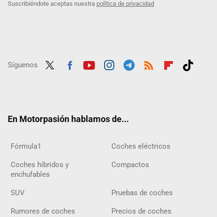
Suscribiéndote aceptas nuestra
política de privacidad
Síguenos
Twit
Fac
Yout
Inst
Tele
RSS
Flip
Tikt
ter
ebo
ube
agra
gra
boar
ok
ok
m
m
d
En Motorpasión hablamos de...
Fórmula1
Coches eléctricos
Coches híbridos y
Compactos
enchufables
SUV
Pruebas de coches
Rumores de coches
Precios de coches