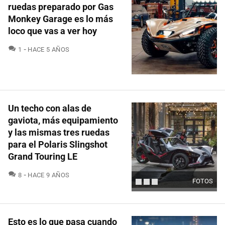
ruedas preparado por Gas
Monkey Garage es lo más
loco que vas a ver hoy
COMENTARIOS
1
HACE 5 AÑOS
Un techo con alas de
gaviota, más equipamiento
y las mismas tres ruedas
para el Polaris Slingshot
Grand Touring LE
COMENTARIOS
8
HACE 9 AÑOS
FOTOS
Esto es lo que pasa cuando