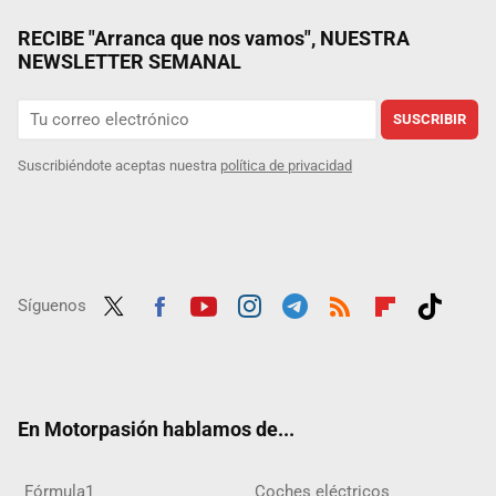
RECIBE "Arranca que nos vamos", NUESTRA
NEWSLETTER SEMANAL
SUSCRIBIR
Suscribiéndote aceptas nuestra
política de privacidad
Síguenos
Twit
Fac
Yout
Inst
Tele
RSS
Flip
Tikt
ter
ebo
ube
agra
gra
boar
ok
ok
m
m
d
En Motorpasión hablamos de...
Fórmula1
Coches eléctricos