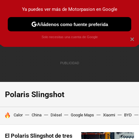
Ya puedes ver más de Motorpasion en Google
PRUEBAS
COCHES ELÉCTRICOS
OBSERVATORIO
F1
Añádenos como fuente preferida
Solo necesitas una cuenta de Google
×
Polaris Slingshot
HOY SE HABLA DE
Calor
China
Diésel
Google Maps
Xiaomi
BYD
El Polaris Slingshot de tres