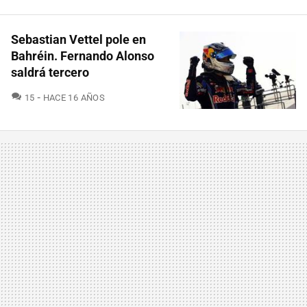
Sebastian Vettel pole en
Bahréin. Fernando Alonso
saldrá tercero
COMENTARIOS
15
HACE 16 AÑOS