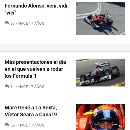
Fernando Alonso, veni, vidi,
"vici"
COMENTARIOS
33
HACE 17 AÑOS
Más presentaciones el día
en el que vuelven a rodar
los Fórmula 1
COMENTARIOS
14
HACE 17 AÑOS
Marc Gené a La Sexta,
Víctor Seara a Canal 9
COMENTARIOS
32
HACE 17 AÑOS