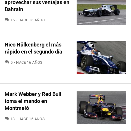
aprovechar sus ventajas en
Bahrain
COMENTARIOS
15
HACE 16 AÑOS
Nico Hülkenberg el más
rápido en el segundo día
COMENTARIOS
5
HACE 16 AÑOS
Mark Webber y Red Bull
toma el mando en
Montmeló
COMENTARIOS
13
HACE 16 AÑOS