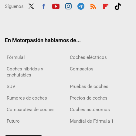
Síguenos
Twit
Fac
Yout
Inst
Tele
RSS
Flip
Tikt
ter
ebo
ube
agra
gra
boar
ok
ok
m
m
d
En Motorpasión hablamos de...
Fórmula1
Coches eléctricos
Coches híbridos y
Compactos
enchufables
SUV
Pruebas de coches
Rumores de coches
Precios de coches
Comparativa de coches
Coches autónomos
Futuro
Mundial de Fórmula 1