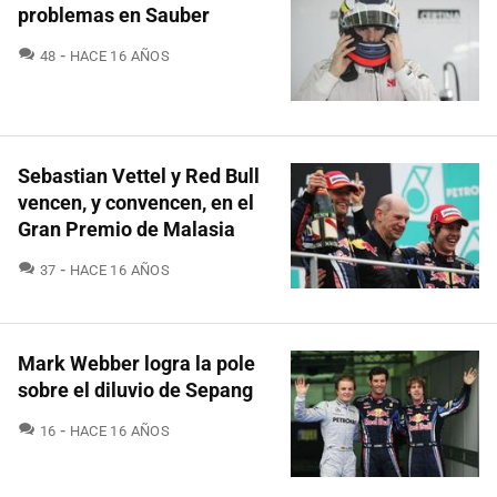
problemas en Sauber
COMENTARIOS
48
HACE 16 AÑOS
Sebastian Vettel y Red Bull
vencen, y convencen, en el
Gran Premio de Malasia
COMENTARIOS
37
HACE 16 AÑOS
Mark Webber logra la pole
sobre el diluvio de Sepang
COMENTARIOS
16
HACE 16 AÑOS