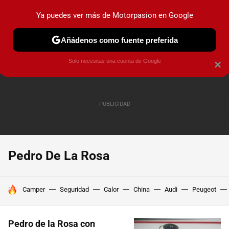
Ya puedes ver más de Motorpasion en Google
PRUEBAS
COCHES ELÉCTRICOS
OBSERVATORIO
F1
Añádenos como fuente preferida
Solo necesitas una cuenta de Google
×
Pedro De La Rosa
HOY SE HABLA DE
Camper
Seguridad
Calor
China
Audi
Peugeot
Pedro de la Rosa con