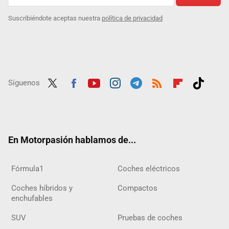
Suscribiéndote aceptas nuestra
política de privacidad
Síguenos
Twit
Fac
Yout
Inst
Tele
RSS
Flip
Tikt
ter
ebo
ube
agra
gra
boar
ok
ok
m
m
d
En Motorpasión hablamos de...
Fórmula1
Coches eléctricos
Coches híbridos y
Compactos
enchufables
SUV
Pruebas de coches