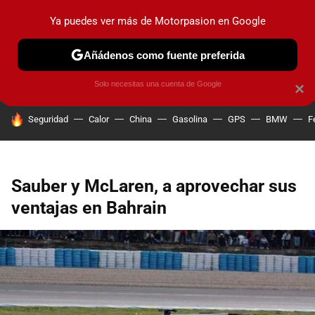
Ya puedes ver más de Motorpasion en Google
PRUEBAS
COCHES ELÉCTRICOS
OBSERVATORIO
F1
Añádenos como fuente preferida
Solo necesitas una cuenta de Google
×
HOY SE HABLA DE
Seguridad
Calor
China
Gasolina
GPS
BMW
F
Sauber y McLaren, a aprovechar sus
ventajas en Bahrain