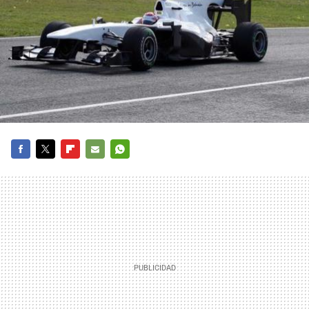
FACEBOOK
TWITTER
FLIPBOARD
E-
WHATSAPP
MAIL