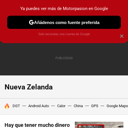
Ya puedes ver más de Motorpasion en Google
PRUEBAS
COCHES ELÉCTRICOS
OBSERVATORIO
F1
Añádenos como fuente preferida
Solo necesitas una cuenta de Google
×
Nueva Zelanda
HOY SE HABLA DE
DGT
Android Auto
Calor
China
GPS
Google Maps
Hay que tener mucho dinero