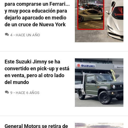
para comprarse un Ferrari...
y muy poca educación para
dejarlo aparcado en medio
de un cruce de Nueva York
COMENTARIOS
4
HACE UN AÑO
Este Suzuki Jimny se ha
convertido en pick-up y está
en venta, pero al otro lado
del mundo
COMENTARIOS
9
HACE 6 AÑOS
General Motors se retira de