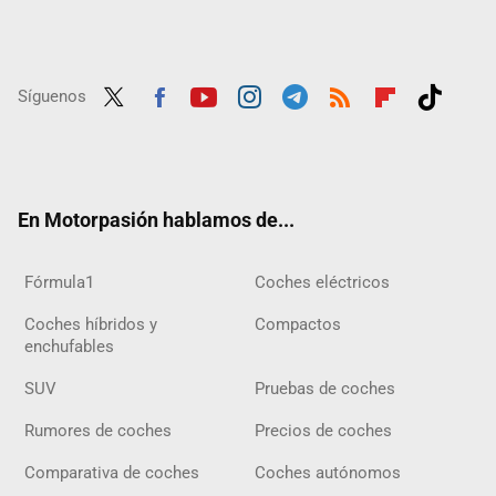
Síguenos
Twit
Fac
Yout
Inst
Tele
RSS
Flip
Tikt
ter
ebo
ube
agra
gra
boar
ok
ok
m
m
d
En Motorpasión hablamos de...
Fórmula1
Coches eléctricos
Coches híbridos y
Compactos
enchufables
SUV
Pruebas de coches
Rumores de coches
Precios de coches
Comparativa de coches
Coches autónomos