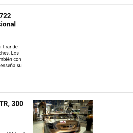
 722
ional
 tirar de
ches. Los
ambién con
s enseña su
TR, 300