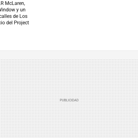
LR McLaren,
 Window y un
calles de Los
io del Project