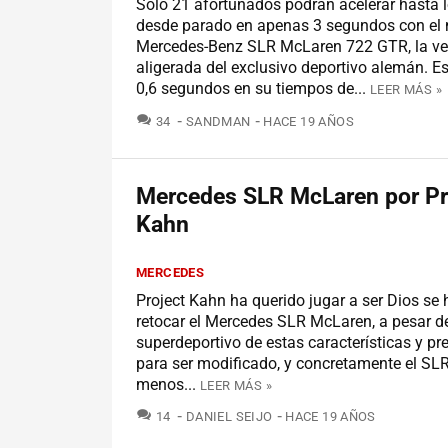
Sólo 21 afortunados podrán acelerar hasta 
desde parado en apenas 3 segundos con el
Mercedes-Benz SLR McLaren 722 GTR, la ve
aligerada del exclusivo deportivo alemán. E
0,6 segundos en su tiempos de...
LEER MÁS »
COMENTARIOS
34
SANDMAN
HACE 19 AÑOS
Mercedes SLR McLaren por Pr
Kahn
MERCEDES
Project Kahn ha querido jugar a ser Dios se 
retocar el Mercedes SLR McLaren, a pesar d
superdeportivo de estas características y pre
para ser modificado, y concretamente el S
menos...
LEER MÁS »
COMENTARIOS
14
DANIEL SEIJO
HACE 19 AÑOS