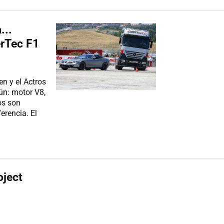
...
rTec F1
n y el Actros
ún: motor V8,
os son
erencia. El
oject