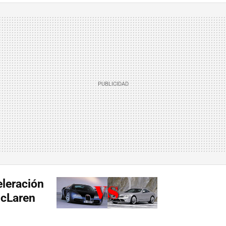
eleración
McLaren