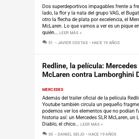
Dos superdeportivos impagables frente a fre
lado, la flor y la nata del grupo VAG, el Bugat
otro la flecha de plata por excelencia, el M
McLaren. Lo que vamos a ver es un pique en 
quién...
LEER MÁS »
COMENTARIOS
51
JAVIER COSTAS
HACE 19 AÑOS
Redline, la película: Mercedes
McLaren contra Lamborghini D
MERCEDES
Además del trailer oficial de la película Redli
Youtube también circula un pequeño fragme
podemos ver los elementos que no podían fa
historia así: un Mercedes SLR McLaren, un
Diablo, el chico...
LEER MÁS »
COMENTARIOS
33
DANIEL SEIJO
HACE 19 AÑOS