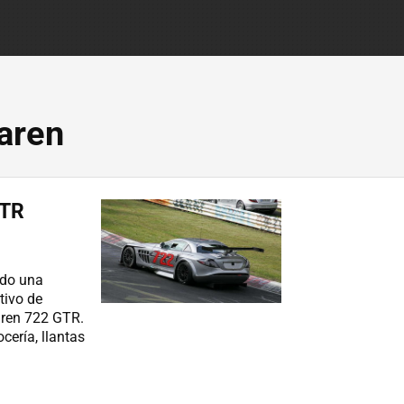
aren
GTR
ndo una
tivo de
ren 722 GTR.
cería, llantas