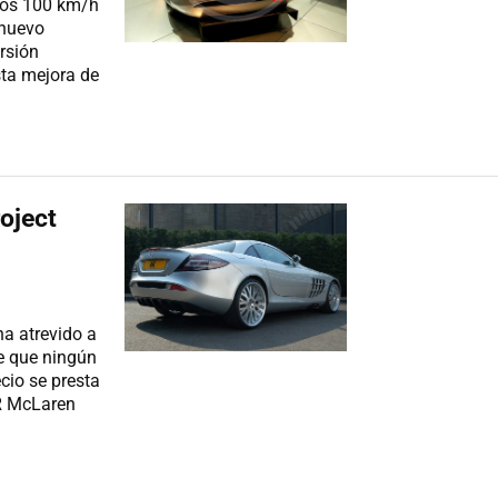
los 100 km/h
 nuevo
rsión
sta mejora de
oject
ha atrevido a
e que ningún
cio se presta
LR McLaren